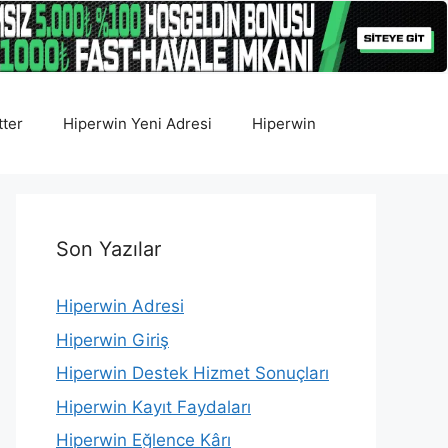
tter
Hiperwin Yeni Adresi
Hiperwin
Son Yazılar
Hiperwin Adresi
Hiperwin Giriş
Hiperwin Destek Hizmet Sonuçları
Hiperwin Kayıt Faydaları
Hiperwin Eğlence Kârı