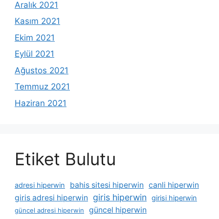
Aralık 2021
Kasım 2021
Ekim 2021
Eylül 2021
Ağustos 2021
Temmuz 2021
Haziran 2021
Etiket Bulutu
bahis sitesi hiperwin
canli hiperwin
adresi hiperwin
giris hiperwin
giris adresi hiperwin
girisi hiperwin
güncel hiperwin
güncel adresi hiperwin