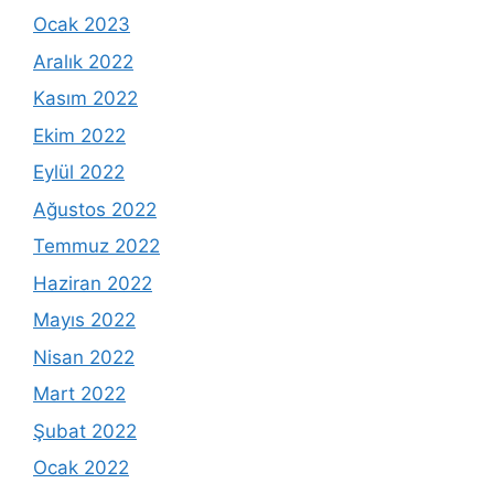
Ocak 2023
Aralık 2022
Kasım 2022
Ekim 2022
Eylül 2022
Ağustos 2022
Temmuz 2022
Haziran 2022
Mayıs 2022
Nisan 2022
Mart 2022
Şubat 2022
Ocak 2022