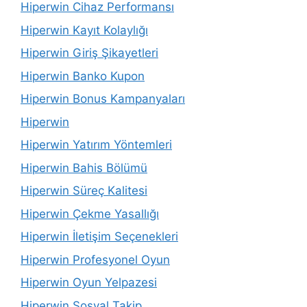
Hiperwin Cihaz Performansı
Hiperwin Kayıt Kolaylığı
Hiperwin Giriş Şikayetleri
Hiperwin Banko Kupon
Hiperwin Bonus Kampanyaları
Hiperwin
Hiperwin Yatırım Yöntemleri
Hiperwin Bahis Bölümü
Hiperwin Süreç Kalitesi
Hiperwin Çekme Yasallığı
Hiperwin İletişim Seçenekleri
Hiperwin Profesyonel Oyun
Hiperwin Oyun Yelpazesi
Hiperwin Sosyal Takip