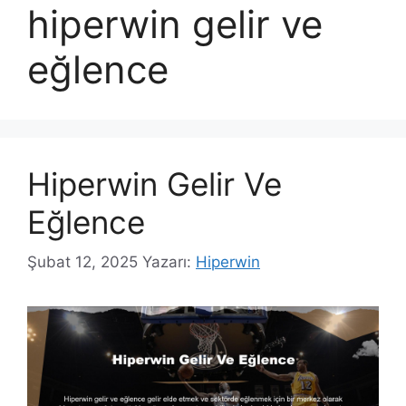
hiperwin gelir ve
eğlence
Hiperwin Gelir Ve
Eğlence
Şubat 12, 2025
Yazarı:
Hiperwin