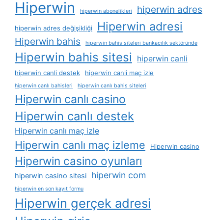
Hiperwin
hiperwin adres
hiperwin abonelikleri
Hiperwin adresi
hiperwin adres değişikliği
Hiperwin bahis
hiperwin bahis siteleri bankacılık sektöründe
Hiperwin bahis sitesi
hiperwin canli
hiperwin canli destek
hiperwin canli maç izle
hiperwin canlı bahisleri
hiperwin canlı bahis siteleri
Hiperwin canlı casino
Hiperwin canlı destek
Hiperwin canlı maç izle
Hiperwin canlı maç izleme
Hiperwin casino
Hiperwin casino oyunları
hiperwin com
hiperwin casino sitesi
hiperwin en son kayıt formu
Hiperwin gerçek adresi