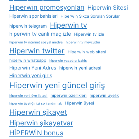
Hiperwin promosyonları
Hiperwin Sitesi
Hiperwin spor bahisleri
Hiperwin Sıkça Sorulan Sorular
Hiperwin tv
hiperwin telegram
hiperwin tv canli maç izle
Hiperwin tv izle
hiperwin tv i̇nternet sosyal medya
hiperwin tv mevcuttur
Hiperwin twitter
Hiperwin web sitesi
hiperwin whatsapp
hiperwin yasadışı bahis
Hiperwin Yeni Adres
hiperwin yeni adresi
Hiperwin yeni giriş
Hiperwin yeni güncel giriş
hiperwin özellikleri
hiperwin üyelik
hiperwin yeni üye listesi
Hiperwin üyesi
hiperwin üyeliğinizi sonlandırmak
Hiperwin şikayet
Hiperwin şikayetvar
HİPERWİN bonus