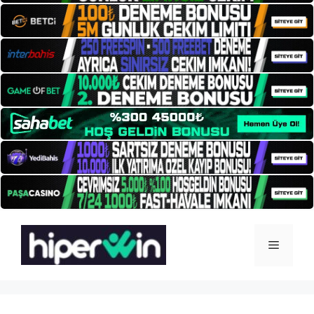
İçeriğe
atla
Menü