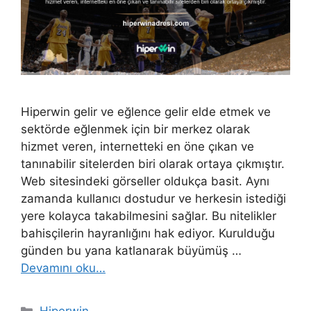
Hiperwin gelir ve eğlence gelir elde etmek ve
sektörde eğlenmek için bir merkez olarak
hizmet veren, internetteki en öne çıkan ve
tanınabilir sitelerden biri olarak ortaya çıkmıştır.
Web sitesindeki görseller oldukça basit. Aynı
zamanda kullanıcı dostudur ve herkesin istediği
yere kolayca takabilmesini sağlar. Bu nitelikler
bahisçilerin hayranlığını hak ediyor. Kurulduğu
günden bu yana katlanarak büyümüş …
Devamını oku…
Kategoriler