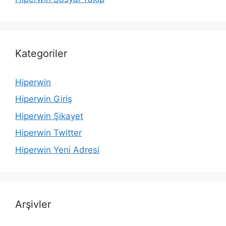
Kategoriler
Hiperwin
Hiperwin Giriş
Hiperwin Şikayet
Hiperwin Twitter
Hiperwin Yeni Adresi
Arşivler