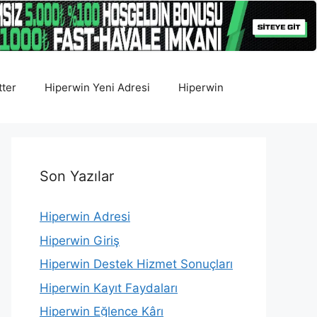
tter
Hiperwin Yeni Adresi
Hiperwin
Son Yazılar
Hiperwin Adresi
Hiperwin Giriş
Hiperwin Destek Hizmet Sonuçları
Hiperwin Kayıt Faydaları
Hiperwin Eğlence Kârı