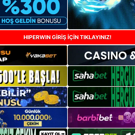
HIPERWIN GİRİŞ İÇİN TIKLAYINIZ!