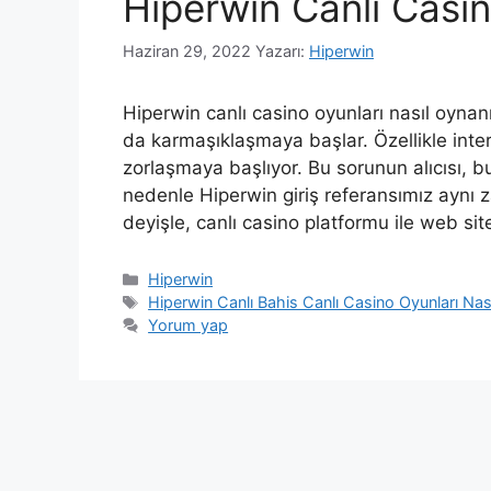
Hiperwin Canlı Casin
Haziran 29, 2022
Yazarı:
Hiperwin
Hiperwin canlı casino oyunları nasıl oynanı
da karmaşıklaşmaya başlar. Özellikle int
zorlaşmaya başlıyor. Bu sorunun alıcısı, 
nedenle Hiperwin giriş referansımız aynı
deyişle, canlı casino platformu ile web si
Kategoriler
Hiperwin
Etiketler
Hiperwin Canlı Bahis Canlı Casino Oyunları Nas
Yorum yap