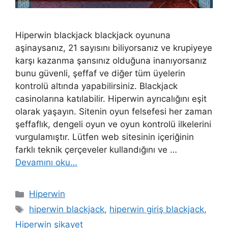
Hiperwin blackjack blackjack oyununa
aşinaysanız, 21 sayısını biliyorsanız ve krupiyeye
karşı kazanma şansınız olduğuna inanıyorsanız
bunu güvenli, şeffaf ve diğer tüm üyelerin
kontrolü altında yapabilirsiniz. Blackjack
casinolarına katılabilir. Hiperwin ayrıcalığını eşit
olarak yaşayın. Sitenin oyun felsefesi her zaman
şeffaflık, dengeli oyun ve oyun kontrolü ilkelerini
vurgulamıştır. Lütfen web sitesinin içeriğinin
farklı teknik çerçeveler kullandığını ve …
Devamını oku…
Kategoriler
Hiperwin
Etiketler
hiperwin blackjack
,
hiperwin giriş blackjack
,
Hiperwin şikayet