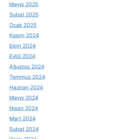
Mayıs 2025
Şubat 2025
Ocak 2025
Kasım 2024
Ekim 2024
Eylül 2024
Ağustos 2024
Temmuz 2024
Haziran 2024
Mayıs 2024
Nisan 2024
Mart 2024
Şubat 2024