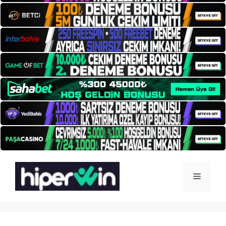
İçeriğe
atla
Menü