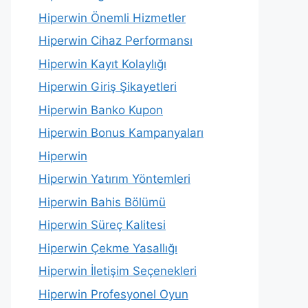
Hiperwin Önemli Hizmetler
Hiperwin Cihaz Performansı
Hiperwin Kayıt Kolaylığı
Hiperwin Giriş Şikayetleri
Hiperwin Banko Kupon
Hiperwin Bonus Kampanyaları
Hiperwin
Hiperwin Yatırım Yöntemleri
Hiperwin Bahis Bölümü
Hiperwin Süreç Kalitesi
Hiperwin Çekme Yasallığı
Hiperwin İletişim Seçenekleri
Hiperwin Profesyonel Oyun