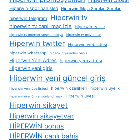
Hiperwin spor bahisleri
Hiperwin Sıkça Sorulan Sorular
Hiperwin tv
hiperwin telegram
hiperwin tv canli maç izle
Hiperwin tv izle
hiperwin tv i̇nternet sosyal medya
hiperwin tv mevcuttur
Hiperwin twitter
Hiperwin web sitesi
hiperwin whatsapp
hiperwin yasadışı bahis
Hiperwin Yeni Adres
hiperwin yeni adresi
Hiperwin yeni giriş
Hiperwin yeni güncel giriş
hiperwin özellikleri
hiperwin üyelik
hiperwin yeni üye listesi
Hiperwin üyesi
hiperwin üyeliğinizi sonlandırmak
Hiperwin şikayet
Hiperwin şikayetvar
HİPERWİN bonus
HİPERWİN canlı bahis