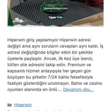
Hiperwin giriş yapılamıyor Hiperwin adresi
değişti ama aynı soruların cevapları aynı kaldı. İş
adresi değiştiğinde bilgiler etkin bir şekilde
üyelerle paylaşılır. Ancak, ilk kez üye iseniz,
lütfen site adresini takip edin. Premium ve
kapsamlı hizmet anlayışıyla her geçen gün
büyüyen bu şirketin 7/24 bahis felsefesiyle
faaliyet gösterdiğini unutmayın. Bahis ve casino
oyunları alanında en ünlü …
Devamını oku…
Kategoriler
Hiperwin