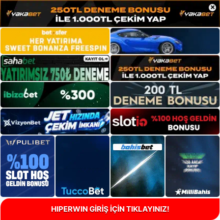
×
HIPERWIN GİRİŞ İÇİN TIKLAYINIZ!