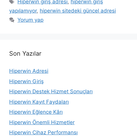
Etiketler
Hiperwin giriş adresi
,
hiperwin giriş
yapılamıyor
,
hiperwin sitedeki güncel adresi
Yorum yap
Son Yazılar
Hiperwin Adresi
Hiperwin Giriş
Hiperwin Destek Hizmet Sonuçları
Hiperwin Kayıt Faydaları
Hiperwin Eğlence Kârı
Hiperwin Önemli Hizmetler
Hiperwin Cihaz Performansı