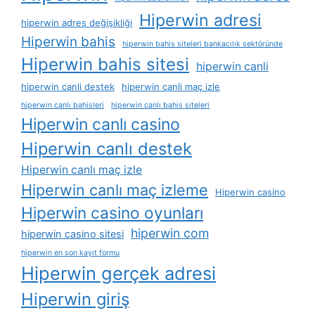
Hiperwin adresi
hiperwin adres değişikliği
Hiperwin bahis
hiperwin bahis siteleri bankacılık sektöründe
Hiperwin bahis sitesi
hiperwin canli
hiperwin canli destek
hiperwin canli maç izle
hiperwin canlı bahisleri
hiperwin canlı bahis siteleri
Hiperwin canlı casino
Hiperwin canlı destek
Hiperwin canlı maç izle
Hiperwin canlı maç izleme
Hiperwin casino
Hiperwin casino oyunları
hiperwin com
hiperwin casino sitesi
hiperwin en son kayıt formu
Hiperwin gerçek adresi
Hiperwin giriş