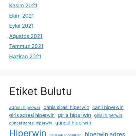
Kasım 2021
Ekim 2021
Eylül 2021
Ağustos 2021
Temmuz 2021
Haziran 2021
Etiket Bulutu
bahis sitesi hiperwin
canli hiperwin
adresi hiperwin
giris hiperwin
giris adresi hiperwin
girisi hiperwin
güncel hiperwin
güncel adresi hiperwin
Hiperwin
hiperwin adres
hiperwin abonelikleri