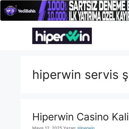
İçeriğe
atla
hiperwin servis ş
Hiperwin Casino Kali
Mayıs 12, 2025
Yazarı:
Hiperwin