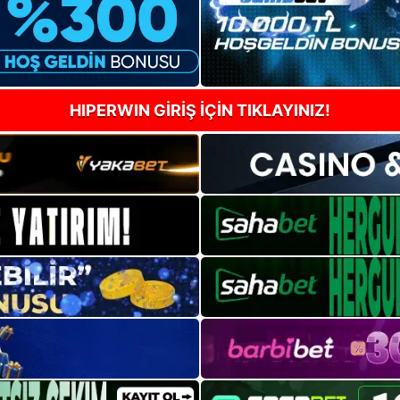
HIPERWIN GİRİŞ İÇİN TIKLAYINIZ!