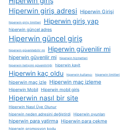
Hiperwin giriş
Hiperwin giriş adresi
Hiperwin Girişi
Hiperwin giriş yap
hiperwin giriş limitleri
hiperwin güncel adres
Hiperwin güncel giriş
Hiperwin güvenilir mi
hiperwin güvenilebilir mi
hiperwin güvenlir mi
hiperwin hizmetleri
hiperwin kayit
hiperwin i̇letişimi güvenilirliği
Hiperwin kaç oldu
hiperwin kullanıcı
hiperwin limitleri
Hiperwin maç izleme
hiperwin maç izle
Hiperwin Mobil
Hiperwin mobil giriş
Hiperwin nasıl bir site
Hiperwin Nasıl Üye Olunur
hiperwin neden adresini değiştirdi
Hiperwin oyunları
hiperwin para yatirma
Hiperwin para çekme
hiperwin promosyon kodu