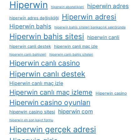
Hiperwin
hiperwin adres
hiperwin abonelikleri
Hiperwin adresi
hiperwin adres değişikliği
Hiperwin bahis
hiperwin bahis siteleri bankacılık sektöründe
Hiperwin bahis sitesi
hiperwin canli
hiperwin canli destek
hiperwin canli maç izle
hiperwin canlı bahisleri
hiperwin canlı bahis siteleri
Hiperwin canlı casino
Hiperwin canlı destek
Hiperwin canlı maç izle
Hiperwin canlı maç izleme
Hiperwin casino
Hiperwin casino oyunları
hiperwin com
hiperwin casino sitesi
hiperwin en son kayıt formu
Hiperwin gerçek adresi