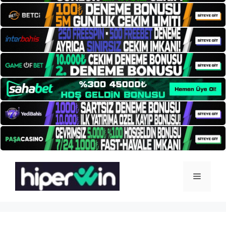
İçeriğe
atla
Menü