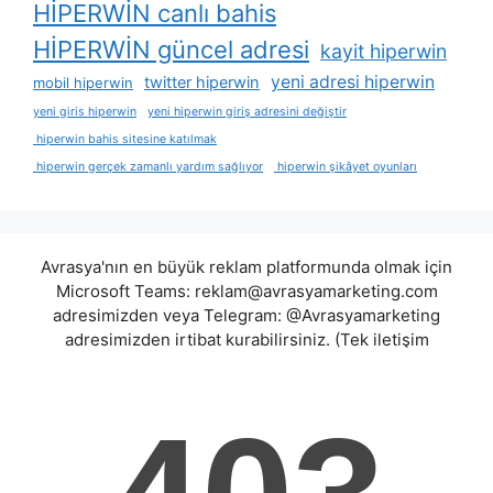
HİPERWİN canlı bahis
HİPERWİN güncel adresi
kayit hiperwin
yeni adresi hiperwin
twitter hiperwin
mobil hiperwin
yeni giris hiperwin
yeni hiperwin giriş adresini değiştir
hiperwin bahis sitesine katılmak
hiperwin gerçek zamanlı yardım sağlıyor
hiperwin şikâyet oyunları
Avrasya'nın en büyük reklam platformunda olmak için
Microsoft Teams:
reklam@avrasyamarketing.com
adresimizden veya Telegram: @Avrasyamarketing
adresimizden irtibat kurabilirsiniz. (Tek iletişim
adreslerimiz teams / telegram ve mail adresimizdir.
Harici hiçbir iletişim adresimiz bulunmamaktadır.
Lütfen itibar etmeyiniz.) Türkiye yasalarına göre 7258
sayılı kanun uyarınca yasa dışı bahis oynamanın
cezaları mevcuttur. Şu an bulunduğunuz site hiç bir
şekilde illegal bahis oyunları oynatmıyor ve oynamaya