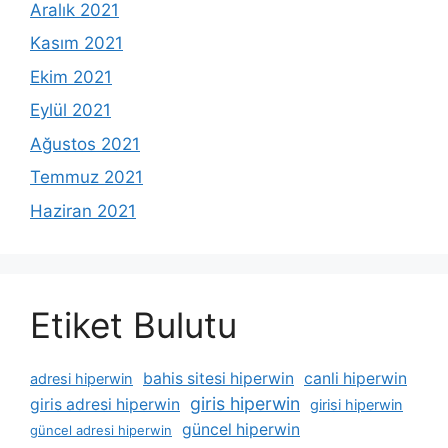
Aralık 2021
Kasım 2021
Ekim 2021
Eylül 2021
Ağustos 2021
Temmuz 2021
Haziran 2021
Etiket Bulutu
bahis sitesi hiperwin
canli hiperwin
adresi hiperwin
giris hiperwin
giris adresi hiperwin
girisi hiperwin
güncel hiperwin
güncel adresi hiperwin