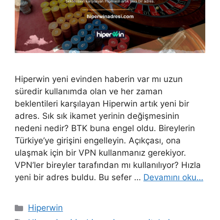
Hiperwin yeni evinden haberin var mı uzun
süredir kullanımda olan ve her zaman
beklentileri karşılayan Hiperwin artık yeni bir
adres. Sık sık ikamet yerinin değişmesinin
nedeni nedir? BTK buna engel oldu. Bireylerin
Türkiye’ye girişini engelleyin. Açıkçası, ona
ulaşmak için bir VPN kullanmanız gerekiyor.
VPN’ler bireyler tarafından mı kullanılıyor? Hızla
yeni bir adres buldu. Bu sefer …
Devamını oku…
Kategoriler
Hiperwin