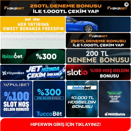
×
HIPERWIN GİRİŞ İÇİN TIKLAYINIZ!