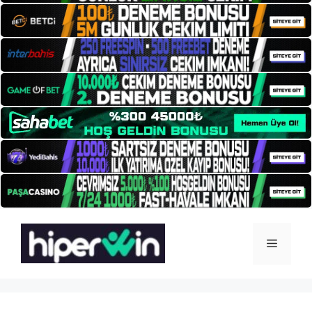
İçeriğe
atla
Menü