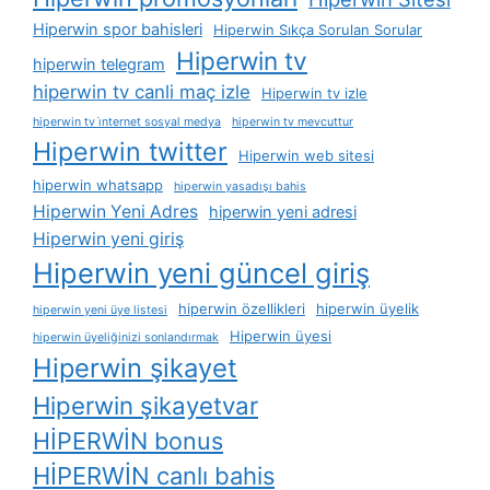
Hiperwin spor bahisleri
Hiperwin Sıkça Sorulan Sorular
Hiperwin tv
hiperwin telegram
hiperwin tv canli maç izle
Hiperwin tv izle
hiperwin tv i̇nternet sosyal medya
hiperwin tv mevcuttur
Hiperwin twitter
Hiperwin web sitesi
hiperwin whatsapp
hiperwin yasadışı bahis
Hiperwin Yeni Adres
hiperwin yeni adresi
Hiperwin yeni giriş
Hiperwin yeni güncel giriş
hiperwin özellikleri
hiperwin üyelik
hiperwin yeni üye listesi
Hiperwin üyesi
hiperwin üyeliğinizi sonlandırmak
Hiperwin şikayet
Hiperwin şikayetvar
HİPERWİN bonus
HİPERWİN canlı bahis