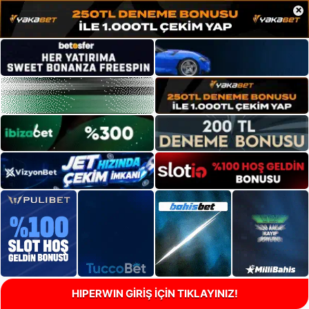
×
HIPERWIN GİRİŞ İÇİN TIKLAYINIZ!