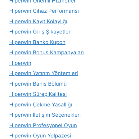
Hiperwin Önemli Hizmetler
Hiperwin Cihaz Performansı
Hiperwin Kayıt Kolaylığı
Hiperwin Giriş Şikayetleri
Hiperwin Banko Kupon
Hiperwin Bonus Kampanyaları
Hiperwin
Hiperwin Yatırım Yöntemleri
Hiperwin Bahis Bölümü
Hiperwin Süreç Kalitesi
Hiperwin Çekme Yasallığı
Hiperwin İletişim Seçenekleri
Hiperwin Profesyonel Oyun
Hiperwin Oyun Yelpazesi