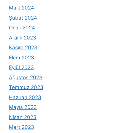
Mart 2024
Şubat 2024
Ocak 2024
Aralık 2023
Kasım 2023
Ekim 2023
Eylül 2023
Ağustos 2023
Temmuz 2023
Haziran 2023
Mayıs 2023
Nisan 2023
Mart 2023