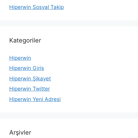
Hiperwin Sosyal Takip
Kategoriler
Hiperwin
Hiperwin Giriş
Hiperwin Şikayet
Hiperwin Twitter
Hiperwin Yeni Adresi
Arşivler