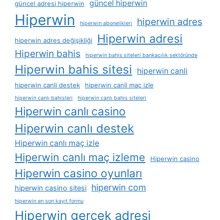
güncel hiperwin
güncel adresi hiperwin
Hiperwin
hiperwin adres
hiperwin abonelikleri
Hiperwin adresi
hiperwin adres değişikliği
Hiperwin bahis
hiperwin bahis siteleri bankacılık sektöründe
Hiperwin bahis sitesi
hiperwin canli
hiperwin canli destek
hiperwin canli maç izle
hiperwin canlı bahisleri
hiperwin canlı bahis siteleri
Hiperwin canlı casino
Hiperwin canlı destek
Hiperwin canlı maç izle
Hiperwin canlı maç izleme
Hiperwin casino
Hiperwin casino oyunları
hiperwin com
hiperwin casino sitesi
hiperwin en son kayıt formu
Hiperwin gerçek adresi