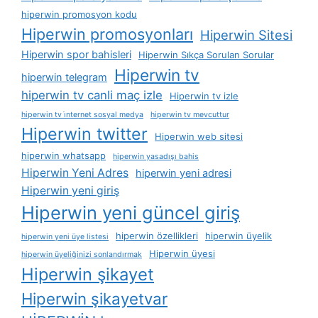
hiperwin promosyon kodu
Hiperwin promosyonları
Hiperwin Sitesi
Hiperwin spor bahisleri
Hiperwin Sıkça Sorulan Sorular
Hiperwin tv
hiperwin telegram
hiperwin tv canli maç izle
Hiperwin tv izle
hiperwin tv i̇nternet sosyal medya
hiperwin tv mevcuttur
Hiperwin twitter
Hiperwin web sitesi
hiperwin whatsapp
hiperwin yasadışı bahis
Hiperwin Yeni Adres
hiperwin yeni adresi
Hiperwin yeni giriş
Hiperwin yeni güncel giriş
hiperwin özellikleri
hiperwin üyelik
hiperwin yeni üye listesi
Hiperwin üyesi
hiperwin üyeliğinizi sonlandırmak
Hiperwin şikayet
Hiperwin şikayetvar