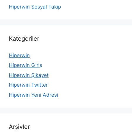
Hiperwin Sosyal Takip
Kategoriler
Hiperwin
Hiperwin Giriş
Hiperwin Şikayet
Hiperwin Twitter
Hiperwin Yeni Adresi
Arşivler