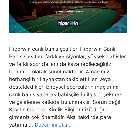
Hiperwin canlı bahis çeşitleri Hiperwin Canlı
Bahis Çeşitleri farklı versiyonlar, yüksek bahisler
ve farklı spor dallarında kazanabileceğiniz
bölümler olarak sunulmaktadır. Amacımız,
herhangi bir kaynaktan takip ettikleri veya
destekledikleri bireysel sporcuların maçlarına
canlı bahis yaparak bahisçilerin ilgisini çekmek
ve gelirlerine katkıda bulunmaktır. Sorun değil.
Kayıt sırasında “Kimlik Bilgilerinizi” doğru
girmeniz çok önemlidir. Aksi takdirde para
yatırma …
Devamını oku…