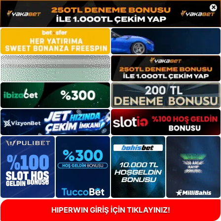
×
HIPERWIN GİRİŞ İÇİN TIKLAYINIZ!