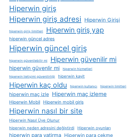
Hiperwin giriş
Hiperwin giriş adresi
Hiperwin Girişi
Hiperwin giriş yap
hiperwin giriş limitleri
hiperwin güncel adres
Hiperwin güncel giriş
Hiperwin güvenilir mi
hiperwin güvenilebilir mi
hiperwin güvenlir mi
hiperwin hizmetleri
hiperwin kayit
hiperwin i̇letişimi güvenilirliği
Hiperwin kaç oldu
hiperwin kullanıcı
hiperwin limitleri
Hiperwin maç izleme
hiperwin maç izle
Hiperwin Mobil
Hiperwin mobil giriş
Hiperwin nasıl bir site
Hiperwin Nasıl Üye Olunur
hiperwin neden adresini değiştirdi
Hiperwin oyunları
hiperwin para yatirma
Hiperwin para çekme