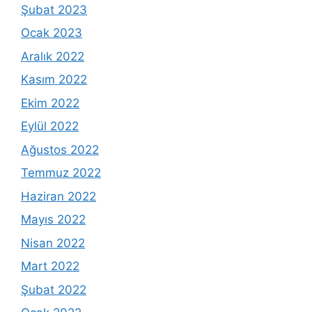
Şubat 2023
Ocak 2023
Aralık 2022
Kasım 2022
Ekim 2022
Eylül 2022
Ağustos 2022
Temmuz 2022
Haziran 2022
Mayıs 2022
Nisan 2022
Mart 2022
Şubat 2022