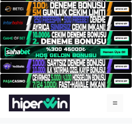
İçeriğe
atla
Menü