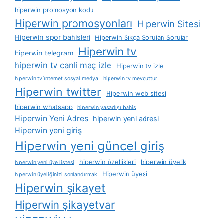
hiperwin promosyon kodu
Hiperwin promosyonları
Hiperwin Sitesi
Hiperwin spor bahisleri
Hiperwin Sıkça Sorulan Sorular
Hiperwin tv
hiperwin telegram
hiperwin tv canli maç izle
Hiperwin tv izle
hiperwin tv i̇nternet sosyal medya
hiperwin tv mevcuttur
Hiperwin twitter
Hiperwin web sitesi
hiperwin whatsapp
hiperwin yasadışı bahis
Hiperwin Yeni Adres
hiperwin yeni adresi
Hiperwin yeni giriş
Hiperwin yeni güncel giriş
hiperwin özellikleri
hiperwin üyelik
hiperwin yeni üye listesi
Hiperwin üyesi
hiperwin üyeliğinizi sonlandırmak
Hiperwin şikayet
Hiperwin şikayetvar