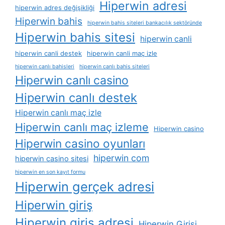
Hiperwin adresi
hiperwin adres değişikliği
Hiperwin bahis
hiperwin bahis siteleri bankacılık sektöründe
Hiperwin bahis sitesi
hiperwin canli
hiperwin canli destek
hiperwin canli maç izle
hiperwin canlı bahisleri
hiperwin canlı bahis siteleri
Hiperwin canlı casino
Hiperwin canlı destek
Hiperwin canlı maç izle
Hiperwin canlı maç izleme
Hiperwin casino
Hiperwin casino oyunları
hiperwin com
hiperwin casino sitesi
hiperwin en son kayıt formu
Hiperwin gerçek adresi
Hiperwin giriş
Hiperwin giriş adresi
Hiperwin Girişi