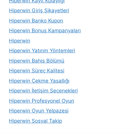
Hiperwin Kayıt Kolaylığı
Hiperwin Giriş Şikayetleri
Hiperwin Banko Kupon
Hiperwin Bonus Kampanyaları
Hiperwin
Hiperwin Yatırım Yöntemleri
Hiperwin Bahis Bölümü
Hiperwin Süreç Kalitesi
Hiperwin Çekme Yasallığı
Hiperwin İletişim Seçenekleri
Hiperwin Profesyonel Oyun
Hiperwin Oyun Yelpazesi
Hiperwin Sosyal Takip