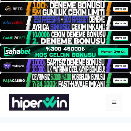
İçeriğe
atla
Menü