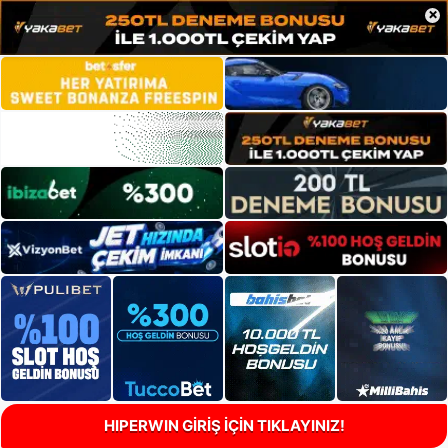
×
HIPERWIN GİRİŞ İÇİN TIKLAYINIZ!