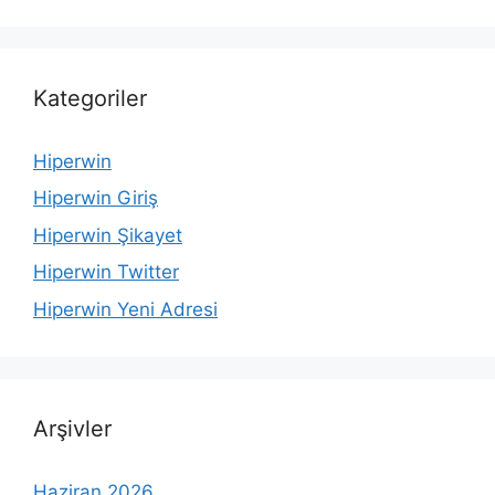
Kategoriler
Hiperwin
Hiperwin Giriş
Hiperwin Şikayet
Hiperwin Twitter
Hiperwin Yeni Adresi
Arşivler
Haziran 2026