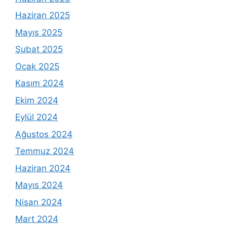
Haziran 2025
Mayıs 2025
Şubat 2025
Ocak 2025
Kasım 2024
Ekim 2024
Eylül 2024
Ağustos 2024
Temmuz 2024
Haziran 2024
Mayıs 2024
Nisan 2024
Mart 2024