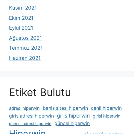
Kasım 2021
Ekim 2021
Eylül 2021
Ağustos 2021
Temmuz 2021
Haziran 2021
Etiket Bulutu
bahis sitesi hiperwin
canli hiperwin
adresi hiperwin
giris hiperwin
giris adresi hiperwin
girisi hiperwin
güncel hiperwin
güncel adresi hiperwin
Hiperwin