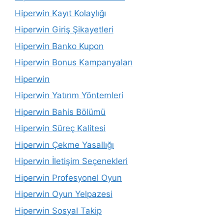
Hiperwin Kayıt Kolaylığı
Hiperwin Giriş Şikayetleri
Hiperwin Banko Kupon
Hiperwin Bonus Kampanyaları
Hiperwin
Hiperwin Yatırım Yöntemleri
Hiperwin Bahis Bölümü
Hiperwin Süreç Kalitesi
Hiperwin Çekme Yasallığı
Hiperwin İletişim Seçenekleri
Hiperwin Profesyonel Oyun
Hiperwin Oyun Yelpazesi
Hiperwin Sosyal Takip