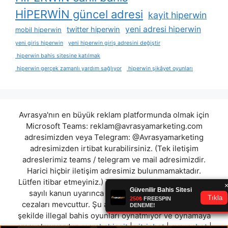
HİPERWİN güncel adresi
kayit hiperwin
yeni adresi hiperwin
twitter hiperwin
mobil hiperwin
yeni giris hiperwin
yeni hiperwin giriş adresini değiştir
hiperwin bahis sitesine katılmak
hiperwin gerçek zamanlı yardım sağlıyor
hiperwin şikâyet oyunları
Avrasya'nın en büyük reklam platformunda olmak için
Microsoft Teams:
reklam@avrasyamarketing.com
adresimizden veya Telegram: @Avrasyamarketing
adresimizden irtibat kurabilirsiniz. (Tek iletişim
adreslerimiz teams / telegram ve mail adresimizdir.
Harici hiçbir iletişim adresimiz bulunmamaktadır.
Lütfen itibar etmeyiniz.) Türkiye yasalarına göre 7258
sayılı kanun uyarınca yasa dışı bahis oynamanın
cezaları mevcuttur. Şu an bulunduğunuz site hiç bir
şekilde illegal bahis oyunları oynatmıyor ve oynamaya
aracı olmuyordur.
marsbahisgit
|
vitrinbet
|
avrupabet
|