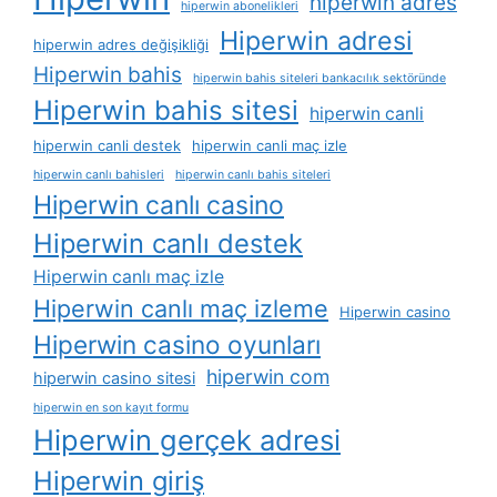
hiperwin adres
hiperwin abonelikleri
Hiperwin adresi
hiperwin adres değişikliği
Hiperwin bahis
hiperwin bahis siteleri bankacılık sektöründe
Hiperwin bahis sitesi
hiperwin canli
hiperwin canli destek
hiperwin canli maç izle
hiperwin canlı bahisleri
hiperwin canlı bahis siteleri
Hiperwin canlı casino
Hiperwin canlı destek
Hiperwin canlı maç izle
Hiperwin canlı maç izleme
Hiperwin casino
Hiperwin casino oyunları
hiperwin com
hiperwin casino sitesi
hiperwin en son kayıt formu
Hiperwin gerçek adresi
Hiperwin giriş