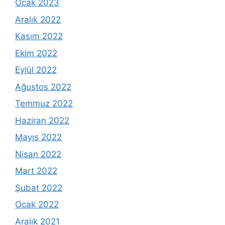
Ocak 2023
Aralık 2022
Kasım 2022
Ekim 2022
Eylül 2022
Ağustos 2022
Temmuz 2022
Haziran 2022
Mayıs 2022
Nisan 2022
Mart 2022
Şubat 2022
Ocak 2022
Aralık 2021