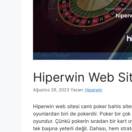
Hiperwin Web Sit
Ağustos 26, 2023
Yazarı:
Hiperwin
Hiperwin web sitesi canlı poker bahis si
oyunlardan biri de pokerdir. Poker bir çok
oyundur. Çünkü pokerin sıradan bir kart 
tek başına yeterli değil. Dahası, hem stra