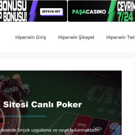
Hiperwin Giriş
Hiperwin Şikayet
Hiperwin Twi