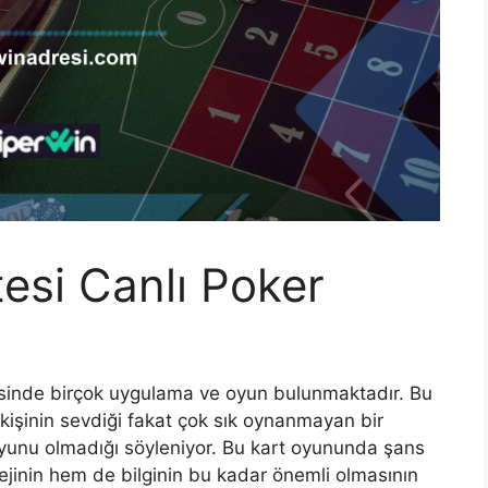
esi Canlı Poker
tesinde birçok uygulama ve oyun bulunmaktadır. Bu
 kişinin sevdiği fakat çok sık oynanmayan bir
oyunu olmadığı söyleniyor. Bu kart oyununda şans
tejinin hem de bilginin bu kadar önemli olmasının