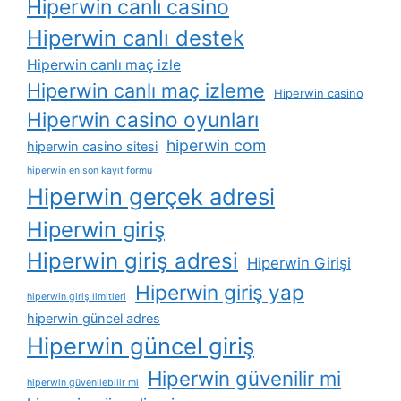
Hiperwin canlı casino
Hiperwin canlı destek
Hiperwin canlı maç izle
Hiperwin canlı maç izleme
Hiperwin casino
Hiperwin casino oyunları
hiperwin com
hiperwin casino sitesi
hiperwin en son kayıt formu
Hiperwin gerçek adresi
Hiperwin giriş
Hiperwin giriş adresi
Hiperwin Girişi
Hiperwin giriş yap
hiperwin giriş limitleri
hiperwin güncel adres
Hiperwin güncel giriş
Hiperwin güvenilir mi
hiperwin güvenilebilir mi