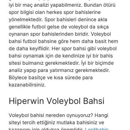
iyi bir maç analizi yapabilmeniz. Bundan ötürü
spor bilgisi olan herkes spor bahislerine
yönelmektedir. Spor bahisleri denince akla
genellikle futbol gelse de voleybol da sıkça
oynanan spor bahislerinden biridir. Voleybol
bahsi futbol bahsine göre hem daha basit hem
de daha keyiflidir. Her spor bahsi gibi voleybol
bahsi oynamak için de kendinize iyi bir bahis
sitesi bulmanız gerekmektedir. İyi bir biçimde
analiz yapıp para yatırmanız gerekmektedir.
Böylece basitçe ve kısa sürede para
kazanabilirsiniz.
Hiperwin Voleybol Bahsi
Voleybol bahisi nereden oynuyoruz? Hangi
siteyi tercih ettiğiniz mutlaka bahisiniz ve
kazancını için oldukça önemlidir.
Lordbahis