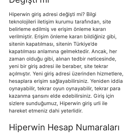
Hiperwin giriş adresi değişti mi? Bilgi
teknolojileri iletişim kurumu tarafından, site
belirleme edilmiş ve erişim önleme kararı
verilmiştir. Erişim önleme kararı bildiğiniz gibi,
sitenin kapatılması, sitenin Türkiye’de
kapatılması anlamına gelmektedir. Ancak, her
zaman olduğu gibi, alınan tedbir neticesinde,
yeni bir giriş adresi ile beraber, site tekrar
açılmıştır. Yeni giriş adresi üzerinden hizmetlere,
hesaplara erişim sağlayabilirsiniz. Yeniden iddia
oynayabilir, tekrar oyun oynayabilir, tekrar para
kazanma şansını elde edebilirsiniz. Giriş için
sizlere sunduğumuz, Hiperwin giriş urli ile
hareket etmeniz dahi yeterlidir.
Hiperwin Hesap Numaraları