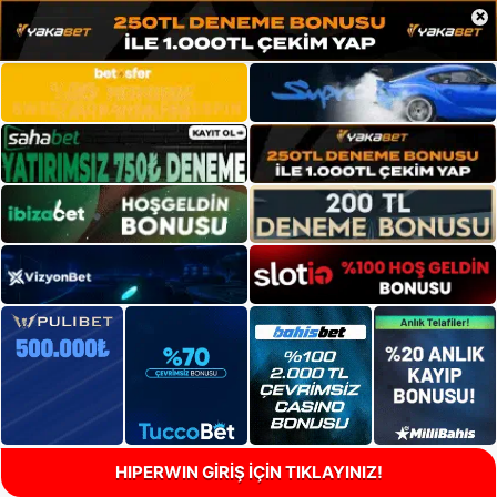
×
HIPERWIN GİRİŞ İÇİN TIKLAYINIZ!