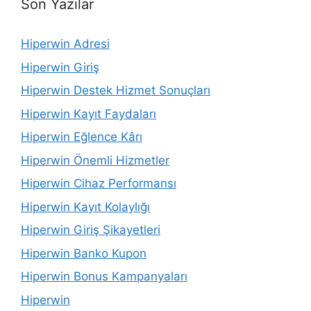
Son Yazılar
Hiperwin Adresi
Hiperwin Giriş
Hiperwin Destek Hizmet Sonuçları
Hiperwin Kayıt Faydaları
Hiperwin Eğlence Kârı
Hiperwin Önemli Hizmetler
Hiperwin Cihaz Performansı
Hiperwin Kayıt Kolaylığı
Hiperwin Giriş Şikayetleri
Hiperwin Banko Kupon
Hiperwin Bonus Kampanyaları
Hiperwin