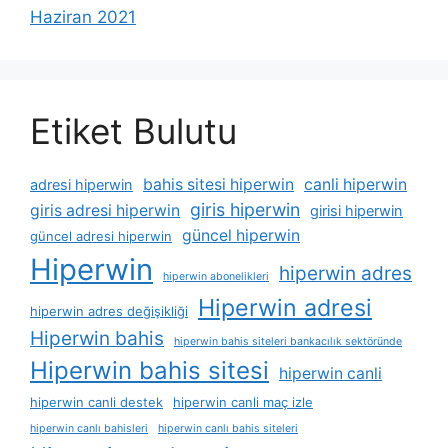
Haziran 2021
Etiket Bulutu
bahis sitesi hiperwin
canli hiperwin
adresi hiperwin
giris hiperwin
giris adresi hiperwin
girisi hiperwin
güncel hiperwin
güncel adresi hiperwin
Hiperwin
hiperwin adres
hiperwin abonelikleri
Hiperwin adresi
hiperwin adres değişikliği
Hiperwin bahis
hiperwin bahis siteleri bankacılık sektöründe
Hiperwin bahis sitesi
hiperwin canli
hiperwin canli destek
hiperwin canli maç izle
hiperwin canlı bahisleri
hiperwin canlı bahis siteleri