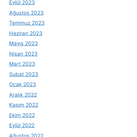
Eylül 2023
Ağustos 2023
Temmuz 2023
Haziran 2023
Mayıs 2023
Nisan 2023
Mart 2023
Şubat 2023
Ocak 2023
Aralık 2022
Kasım 2022
Ekim 2022
Eylül 2022
Ağustos 2022