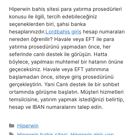
Hiperwin bahis sitesi para yatırma prosedürleri
konusu ile ilgili, tercih edebileceğiniz
seçeneklerden biri, şahsi banka
hesaplarınızdır.
Lordbahis giriş
hesap numaraları
nereden öğrenilir? Havale veya EFT ile para
yatırma prosedürünü yapmadan önce, her
seferinde canlı destek ile görüşün. Hatta
böylece, yapılması muhtemel bir hatanın önüne
geçeceksiniz. Havale veya EFT yatırımına
başlamadan önce, siteye giriş prosedürünü
gerçekleştirin. Yani Canlı destek ile bir sohbet
ortamında görüşme başlatın. Müşteri hizmetleri
temsilcisine, yatırım yapmak istediğinizi belirtip,
hesap ve IBAN numaralarını talep edin.
Kategoriler
Hiperwin
Etiketler
Hiperwin bahis sitesi
,
Hiperwin giriş yap
,