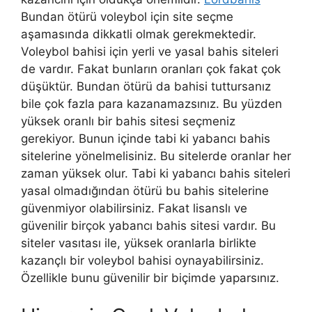
Bundan ötürü voleybol için site seçme
aşamasında dikkatli olmak gerekmektedir.
Voleybol bahisi için yerli ve yasal bahis siteleri
de vardır. Fakat bunların oranları çok fakat çok
düşüktür. Bundan ötürü da bahisi tuttursanız
bile çok fazla para kazanamazsınız. Bu yüzden
yüksek oranlı bir bahis sitesi seçmeniz
gerekiyor. Bunun içinde tabi ki yabancı bahis
sitelerine yönelmelisiniz. Bu sitelerde oranlar her
zaman yüksek olur. Tabi ki yabancı bahis siteleri
yasal olmadığından ötürü bu bahis sitelerine
güvenmiyor olabilirsiniz. Fakat lisanslı ve
güvenilir birçok yabancı bahis sitesi vardır. Bu
siteler vasıtası ile, yüksek oranlarla birlikte
kazançlı bir voleybol bahisi oynayabilirsiniz.
Özellikle bunu güvenilir bir biçimde yaparsınız.