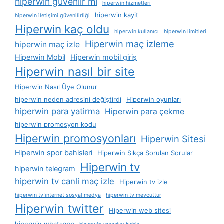
hiperwin güvenlir mi
hiperwin hizmetleri
hiperwin kayit
hiperwin i̇letişimi güvenilirliği
Hiperwin kaç oldu
hiperwin kullanıcı
hiperwin limitleri
Hiperwin maç izleme
hiperwin maç izle
Hiperwin Mobil
Hiperwin mobil giriş
Hiperwin nasıl bir site
Hiperwin Nasıl Üye Olunur
hiperwin neden adresini değiştirdi
Hiperwin oyunları
hiperwin para yatirma
Hiperwin para çekme
hiperwin promosyon kodu
Hiperwin promosyonları
Hiperwin Sitesi
Hiperwin spor bahisleri
Hiperwin Sıkça Sorulan Sorular
Hiperwin tv
hiperwin telegram
hiperwin tv canli maç izle
Hiperwin tv izle
hiperwin tv i̇nternet sosyal medya
hiperwin tv mevcuttur
Hiperwin twitter
Hiperwin web sitesi
hiperwin whatsapp