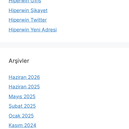
Hiperwin Giriş
Hiperwin Şikayet
Hiperwin Twitter
Hiperwin Yeni Adresi
Arşivler
Haziran 2026
Haziran 2025
Mayıs 2025
Şubat 2025
Ocak 2025
Kasım 2024