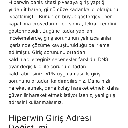
Hiperwin bahis sitesi piyasaya giriş yaptığı
yıldan itibaren, günümüze kadar kalıcı olduğunu
ispatlamıştır. Bunun en büyük göstergesi, her
kapatılma prosedüründen sonra, tekrar kendini
göstermesidir. Bugüne kadar yapılan
incelemelerde, giriş sorununun yalnızca anlar
içerisinde çözüme kavuşturulduğu belirleme
edilmiştir. Giriş sorununu ortadan
kaldırılabileceğiniz seçenekler farklıdır. DNS
ayar değişikliği ile sorunu ortadan
kaldırabilirsiniz. VPN uygulaması ile giriş
sorununu ortadan kaldırabilirsiniz. Daha hızlı
hareket etmek, daha kolay hareket etmek, daha
güvenilir hareket etmek istiyor iseniz, yeni giriş
adresini kullanmalısınız.
Hiperwin Giriş Adresi
Değişti mi