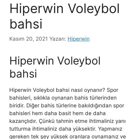
Hiperwin Voleybol
bahsi
Kasım 20, 2021
Yazarı:
Hiperwin
Hiperwin Voleybol
bahsi
Hiperwin Voleybol bahsi nasıl oynanır? Spor
bahisleri, sıklıkla oynanan bahis türlerinden
biridir. Diğer bahis türlerine bakıldığından spor
bahisleri hem daha basit hem de daha
kazançlıdır. Çünkü tahmin etme ihtimaliniz yanı
tutturma ihtimaliniz daha yüksektir. Yapmanız
gereken tek şey yüksek oranlara oynamanız ve