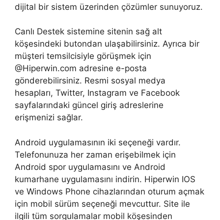
dijital bir sistem üzerinden çözümler sunuyoruz.
Canlı Destek sistemine sitenin sağ alt
köşesindeki butondan ulaşabilirsiniz. Ayrıca bir
müşteri temsilcisiyle görüşmek için
@Hiperwin.com adresine e-posta
gönderebilirsiniz. Resmi sosyal medya
hesapları, Twitter, Instagram ve Facebook
sayfalarındaki güncel giriş adreslerine
erişmenizi sağlar.
Android uygulamasının iki seçeneği vardır.
Telefonunuza her zaman erişebilmek için
Android spor uygulamasını ve Android
kumarhane uygulamasını indirin. Hiperwin IOS
ve Windows Phone cihazlarından oturum açmak
için mobil sürüm seçeneği mevcuttur. Site ile
ilgili tüm sorgulamalar mobil köşesinden