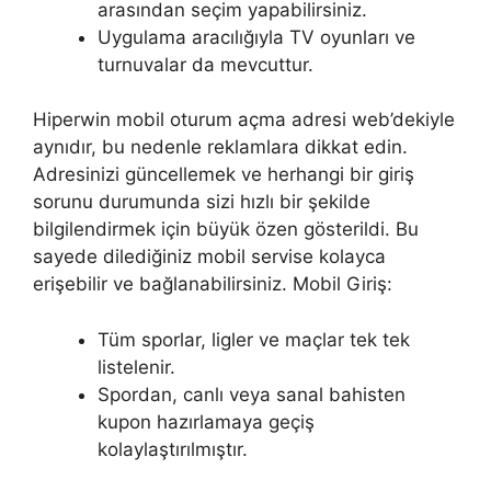
arasından seçim yapabilirsiniz.
Uygulama aracılığıyla TV oyunları ve
turnuvalar da mevcuttur.
Hiperwin mobil oturum açma adresi web’dekiyle
aynıdır, bu nedenle reklamlara dikkat edin.
Adresinizi güncellemek ve herhangi bir giriş
sorunu durumunda sizi hızlı bir şekilde
bilgilendirmek için büyük özen gösterildi. Bu
sayede dilediğiniz mobil servise kolayca
erişebilir ve bağlanabilirsiniz. Mobil Giriş:
Tüm sporlar, ligler ve maçlar tek tek
listelenir.
Spordan, canlı veya sanal bahisten
kupon hazırlamaya geçiş
kolaylaştırılmıştır.