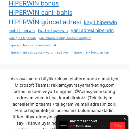
HİPERWİN bonus
HİPERWİN canlı bahis
HİPERWİN güncel adresi
kayit hiperwin
yeni adresi hiperwin
twitter hiperwin
mobil hiperwin
yeni giris hiperwin
yeni hiperwin giriş adresini değiştir
hiperwin bahis sitesine katılmak
hiperwin gerçek zamanlı yardım sağlıyor
hiperwin şikâyet oyunları
Avrasya'nın en büyük reklam platformunda olmak için
Microsoft Teams:
reklam@avrasyamarketing.com
adresimizden veya Telegram: @Avrasyamarketing
adresimizden irtibat kurabilirsiniz. (Tek iletişim
adreslerimiz teams / telegram ve mail adresimizdir.
Harici hiçbir iletişim adresimiz bulunmamaktadır.
Lütfen itibar etmeyiniz.) Türkiye yasalarına göre 7258
sayılı kanun uyarınca yasa dışı bahis oynamanın