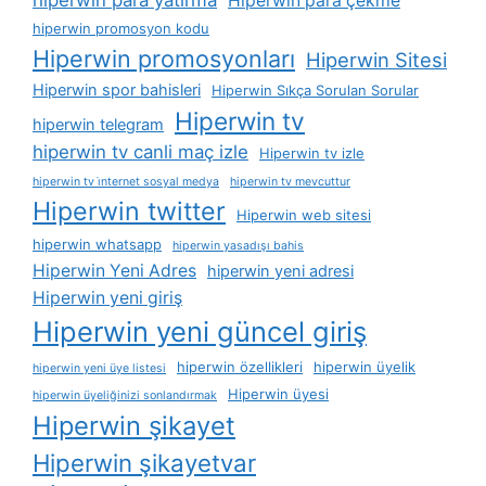
hiperwin para yatirma
Hiperwin para çekme
hiperwin promosyon kodu
Hiperwin promosyonları
Hiperwin Sitesi
Hiperwin spor bahisleri
Hiperwin Sıkça Sorulan Sorular
Hiperwin tv
hiperwin telegram
hiperwin tv canli maç izle
Hiperwin tv izle
hiperwin tv i̇nternet sosyal medya
hiperwin tv mevcuttur
Hiperwin twitter
Hiperwin web sitesi
hiperwin whatsapp
hiperwin yasadışı bahis
Hiperwin Yeni Adres
hiperwin yeni adresi
Hiperwin yeni giriş
Hiperwin yeni güncel giriş
hiperwin özellikleri
hiperwin üyelik
hiperwin yeni üye listesi
Hiperwin üyesi
hiperwin üyeliğinizi sonlandırmak
Hiperwin şikayet
Hiperwin şikayetvar