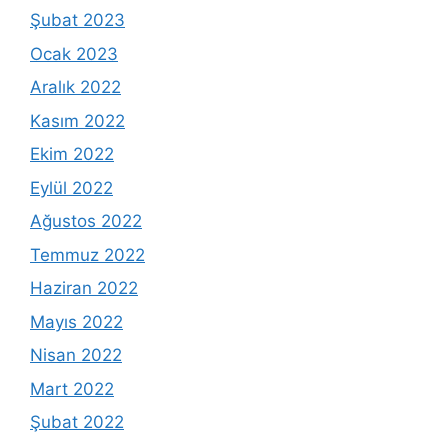
Şubat 2023
Ocak 2023
Aralık 2022
Kasım 2022
Ekim 2022
Eylül 2022
Ağustos 2022
Temmuz 2022
Haziran 2022
Mayıs 2022
Nisan 2022
Mart 2022
Şubat 2022