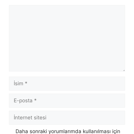
Yorum
İsim
E-
posta
İnternet
sitesi
Daha sonraki yorumlarımda kullanılması için