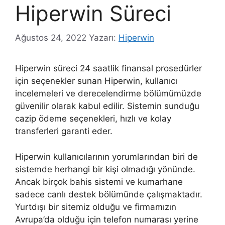
Hiperwin Süreci
Ağustos 24, 2022
Yazarı:
Hiperwin
Hiperwin süreci 24 saatlik finansal prosedürler
için seçenekler sunan Hiperwin, kullanıcı
incelemeleri ve derecelendirme bölümümüzde
güvenilir olarak kabul edilir. Sistemin sunduğu
cazip ödeme seçenekleri, hızlı ve kolay
transferleri garanti eder.
Hiperwin kullanıcılarının yorumlarından biri de
sistemde herhangi bir kişi olmadığı yönünde.
Ancak birçok bahis sistemi ve kumarhane
sadece canlı destek bölümünde çalışmaktadır.
Yurtdışı bir sitemiz olduğu ve firmamızın
Avrupa’da olduğu için telefon numarası yerine