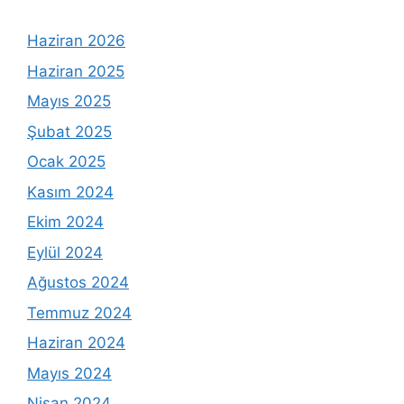
Haziran 2026
Haziran 2025
Mayıs 2025
Şubat 2025
Ocak 2025
Kasım 2024
Ekim 2024
Eylül 2024
Ağustos 2024
Temmuz 2024
Haziran 2024
Mayıs 2024
Nisan 2024