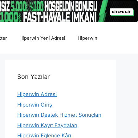
tter
Hiperwin Yeni Adresi
Hiperwin
Son Yazılar
Hiperwin Adresi
Hiperwin Giriş
Hiperwin Destek Hizmet Sonuçları
Hiperwin Kayıt Faydaları
Hiperwin Eğlence Kârı