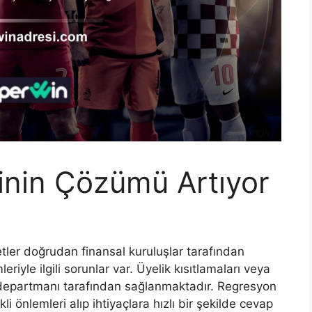
inin Çözümü Artıyor
tler doğrudan finansal kuruluşlar tarafından
iyle ilgili sorunlar var. Üyelik kısıtlamaları veya
 departmanı tarafından sağlanmaktadır. Regresyon
li önlemleri alıp ihtiyaçlara hızlı bir şekilde cevap