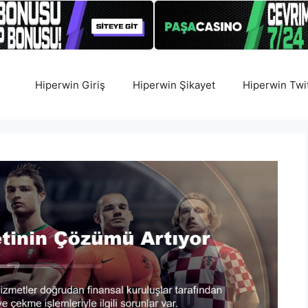
Hiperwin Giriş
Hiperwin Şikayet
Hiperwin Twi