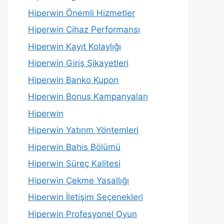
Hiperwin Önemli Hizmetler
Hiperwin Cihaz Performansı
Hiperwin Kayıt Kolaylığı
Hiperwin Giriş Şikayetleri
Hiperwin Banko Kupon
Hiperwin Bonus Kampanyaları
Hiperwin
Hiperwin Yatırım Yöntemleri
Hiperwin Bahis Bölümü
Hiperwin Süreç Kalitesi
Hiperwin Çekme Yasallığı
Hiperwin İletişim Seçenekleri
Hiperwin Profesyonel Oyun