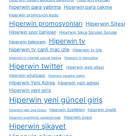
hiperwin para yatirma
Hiperwin para çekme
hiperwin promosyon kodu
Hiperwin promosyonları
Hiperwin Sitesi
Hiperwin spor bahisleri
Hiperwin Sıkça Sorulan Sorular
Hiperwin tv
hiperwin telegram
hiperwin tv canli maç izle
Hiperwin tv izle
hiperwin tv i̇nternet sosyal medya
hiperwin tv mevcuttur
Hiperwin twitter
Hiperwin web sitesi
hiperwin whatsapp
hiperwin yasadışı bahis
Hiperwin Yeni Adres
hiperwin yeni adresi
Hiperwin yeni giriş
Hiperwin yeni güncel giriş
hiperwin özellikleri
hiperwin üyelik
hiperwin yeni üye listesi
Hiperwin üyesi
hiperwin üyeliğinizi sonlandırmak
Hiperwin şikayet