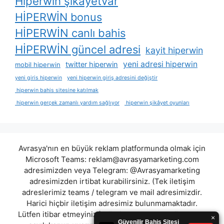
Hiperwin şikayetvar
HİPERWİN bonus
HİPERWİN canlı bahis
HİPERWİN güncel adresi
kayit hiperwin
yeni adresi hiperwin
twitter hiperwin
mobil hiperwin
yeni giris hiperwin
yeni hiperwin giriş adresini değiştir
hiperwin bahis sitesine katılmak
hiperwin gerçek zamanlı yardım sağlıyor
hiperwin şikâyet oyunları
Avrasya'nın en büyük reklam platformunda olmak için
Microsoft Teams:
reklam@avrasyamarketing.com
adresimizden veya Telegram: @Avrasyamarketing
adresimizden irtibat kurabilirsiniz. (Tek iletişim
adreslerimiz teams / telegram ve mail adresimizdir.
Harici hiçbir iletişim adresimiz bulunmamaktadır.
Lütfen itibar etmeyiniz.) Türkiye yasalarına göre 7258