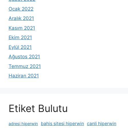
Ocak 2022
Aralık 2021
Kasım 2021
Ekim 2021
Eylül 2021
Ağustos 2021
Temmuz 2021
Haziran 2021
Etiket Bulutu
bahis sitesi hiperwin
canli hiperwin
adresi hiperwin