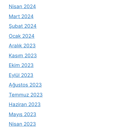
Nisan 2024
Mart 2024
Şubat 2024
Ocak 2024
Aralık 2023
Kasım 2023
Ekim 2023
Eylül 2023
Ağustos 2023
Temmuz 2023
Haziran 2023
Mayıs 2023
Nisan 2023