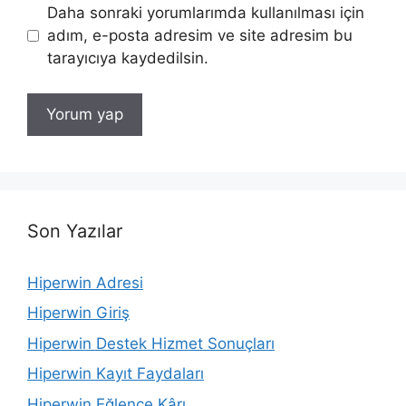
Daha sonraki yorumlarımda kullanılması için
adım, e-posta adresim ve site adresim bu
tarayıcıya kaydedilsin.
Son Yazılar
Hiperwin Adresi
Hiperwin Giriş
Hiperwin Destek Hizmet Sonuçları
Hiperwin Kayıt Faydaları
Hiperwin Eğlence Kârı