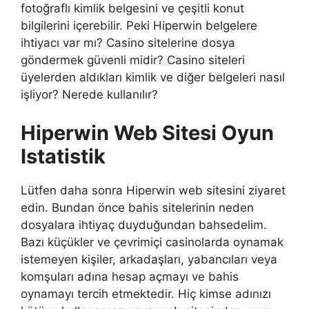
fotoğraflı kimlik belgesini ve çeşitli konut
bilgilerini içerebilir. Peki Hiperwin belgelere
ihtiyacı var mı? Casino sitelerine dosya
göndermek güvenli midir? Casino siteleri
üyelerden aldıkları kimlik ve diğer belgeleri nasıl
işliyor? Nerede kullanılır?
Hiperwin Web Sitesi Oyun
Istatistik
Lütfen daha sonra Hiperwin web sitesini ziyaret
edin. Bundan önce bahis sitelerinin neden
dosyalara ihtiyaç duyduğundan bahsedelim.
Bazı küçükler ve çevrimiçi casinolarda oynamak
istemeyen kişiler, arkadaşları, yabancıları veya
komşuları adına hesap açmayı ve bahis
oynamayı tercih etmektedir. Hiç kimse adınızı