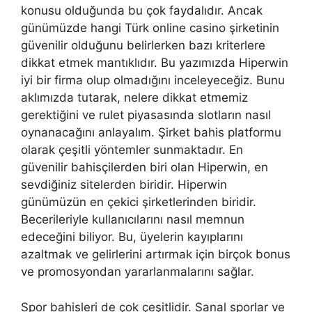
konusu olduğunda bu çok faydalıdır. Ancak
günümüzde hangi Türk online casino şirketinin
güvenilir olduğunu belirlerken bazı kriterlere
dikkat etmek mantıklıdır. Bu yazımızda Hiperwin
iyi bir firma olup olmadığını inceleyeceğiz. Bunu
aklımızda tutarak, nelere dikkat etmemiz
gerektiğini ve rulet piyasasında slotların nasıl
oynanacağını anlayalım. Şirket bahis platformu
olarak çeşitli yöntemler sunmaktadır. En
güvenilir bahisçilerden biri olan Hiperwin, en
sevdiğiniz sitelerden biridir. Hiperwin
günümüzün en çekici şirketlerinden biridir.
Becerileriyle kullanıcılarını nasıl memnun
edeceğini biliyor. Bu, üyelerin kayıplarını
azaltmak ve gelirlerini artırmak için birçok bonus
ve promosyondan yararlanmalarını sağlar.
Spor bahisleri de çok çeşitlidir. Sanal sporlar ve