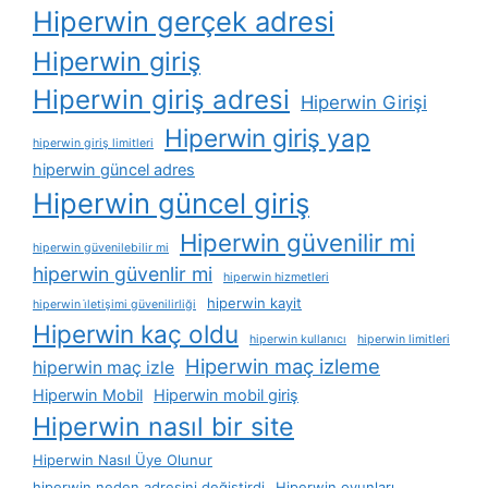
Hiperwin gerçek adresi
Hiperwin giriş
Hiperwin giriş adresi
Hiperwin Girişi
Hiperwin giriş yap
hiperwin giriş limitleri
hiperwin güncel adres
Hiperwin güncel giriş
Hiperwin güvenilir mi
hiperwin güvenilebilir mi
hiperwin güvenlir mi
hiperwin hizmetleri
hiperwin kayit
hiperwin i̇letişimi güvenilirliği
Hiperwin kaç oldu
hiperwin kullanıcı
hiperwin limitleri
Hiperwin maç izleme
hiperwin maç izle
Hiperwin Mobil
Hiperwin mobil giriş
Hiperwin nasıl bir site
Hiperwin Nasıl Üye Olunur
hiperwin neden adresini değiştirdi
Hiperwin oyunları