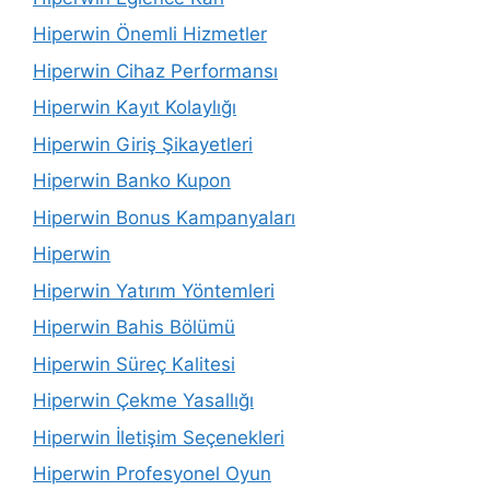
Hiperwin Önemli Hizmetler
Hiperwin Cihaz Performansı
Hiperwin Kayıt Kolaylığı
Hiperwin Giriş Şikayetleri
Hiperwin Banko Kupon
Hiperwin Bonus Kampanyaları
Hiperwin
Hiperwin Yatırım Yöntemleri
Hiperwin Bahis Bölümü
Hiperwin Süreç Kalitesi
Hiperwin Çekme Yasallığı
Hiperwin İletişim Seçenekleri
Hiperwin Profesyonel Oyun