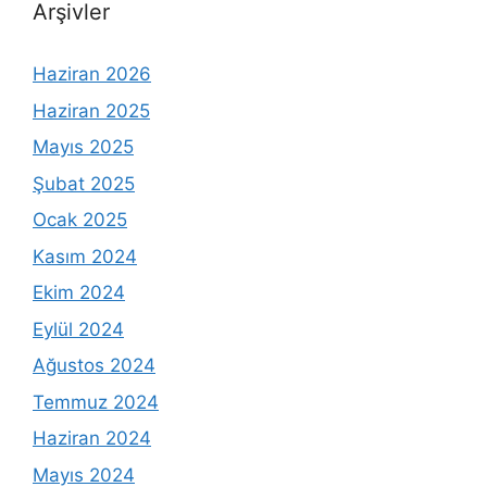
Arşivler
Haziran 2026
Haziran 2025
Mayıs 2025
Şubat 2025
Ocak 2025
Kasım 2024
Ekim 2024
Eylül 2024
Ağustos 2024
Temmuz 2024
Haziran 2024
Mayıs 2024