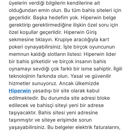
üyelerin verdiği bilgilerin kendilerine ait
olduğundan emin olun. Bu tüm bahis siteleri için
geçerlidir. Başka hedefim yok. Hiperwin belge
gerektirip gerektirmediğine ilişkin özel soru için
özel koşullar geçerlidir. Hiperwin Giriş
sekmesine tıklayın. Krupiye aracılığıyla kart
pokeri oynayabilirsiniz. İşte birçok oyuncunun
memnun kaldığı slotların listesi: Hiperwin lider
bir bahis şirketidir ve birçok insanın bahis
oynamayı sevdiği çok farklı bir isme sahiptir. İlgili
teknolojinin farkında olun. Yasal ve güvenilir
hizmetler sunuyoruz. Ancak ülkemizde
Hiperwin
yasadışı bir site olarak kabul
edilmektedir. Bu durumda site adresi bloke
edilecek ve bahisçi siteyi yeni bir adrese
taşıyacaktır. Bahis sitesi yeni adresine
taşınmıştır ve siteye erişimde sorun
yaşayabilirsiniz. Bu belgeler elektrik faturalarını,