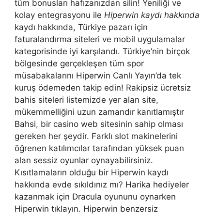
tüm bonusları hafızanızdan silin! Yeniliği ve
kolay entegrasyonu ile
Hiperwin kaydı hakkında
kaydı hakkında, Türkiye pazarı için
faturalandırma siteleri ve mobil uygulamalar
kategorisinde iyi karşılandı. Türkiye’nin birçok
bölgesinde gerçekleşen tüm spor
müsabakalarını Hiperwin Canlı Yayın’da tek
kuruş ödemeden takip edin! Rakipsiz ücretsiz
bahis siteleri listemizde yer alan site,
mükemmelliğini uzun zamandır kanıtlamıştır
Bahsi, bir casino web sitesinin sahip olması
gereken her şeydir. Farklı slot makinelerini
öğrenen katılımcılar tarafından yüksek puan
alan sessiz oyunlar oynayabilirsiniz.
Kısıtlamaların olduğu bir Hiperwin kaydı
hakkında evde sıkıldınız mı? Harika hediyeler
kazanmak için Dracula oyununu oynarken
Hiperwin tıklayın. Hiperwin benzersiz