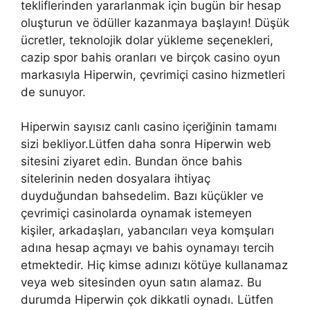
tekliflerinden yararlanmak için bugün bir hesap
oluşturun ve ödüller kazanmaya başlayın! Düşük
ücretler, teknolojik dolar yükleme seçenekleri,
cazip spor bahis oranları ve birçok casino oyun
markasıyla Hiperwin, çevrimiçi casino hizmetleri
de sunuyor.
Hiperwin sayısız canlı casino içeriğinin tamamı
sizi bekliyor.Lütfen daha sonra Hiperwin web
sitesini ziyaret edin. Bundan önce bahis
sitelerinin neden dosyalara ihtiyaç
duyduğundan bahsedelim. Bazı küçükler ve
çevrimiçi casinolarda oynamak istemeyen
kişiler, arkadaşları, yabancıları veya komşuları
adına hesap açmayı ve bahis oynamayı tercih
etmektedir. Hiç kimse adınızı kötüye kullanamaz
veya web sitesinden oyun satın alamaz. Bu
durumda Hiperwin çok dikkatli oynadı. Lütfen