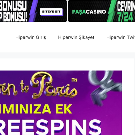
Hiperwin Giriş
Hiperwin Şikayet
Hiperwin Twi