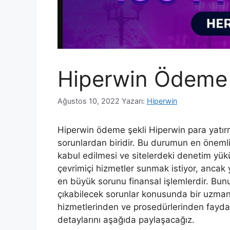
Hiperwin Ödeme 
Ağustos 10, 2022
Yazarı:
Hiperwin
Hiperwin ödeme şekli Hiperwin para yatırm
sorunlardan biridir. Bu durumun en önemli
kabul edilmesi ve sitelerdeki denetim yük
çevrimiçi hizmetler sunmak istiyor, ancak ya
en büyük sorunu finansal işlemlerdir. Bunu
çıkabilecek sorunlar konusunda bir uzmana i
hizmetlerinden ve prosedürlerinden faydala
detaylarını aşağıda paylaşacağız.