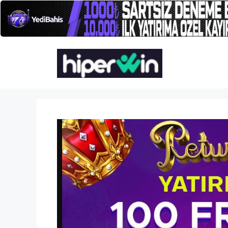
İçeriğe
atla