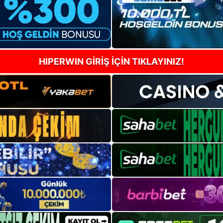
HIPERWIN GİRİŞ İÇİN TIKLAYINIZ!