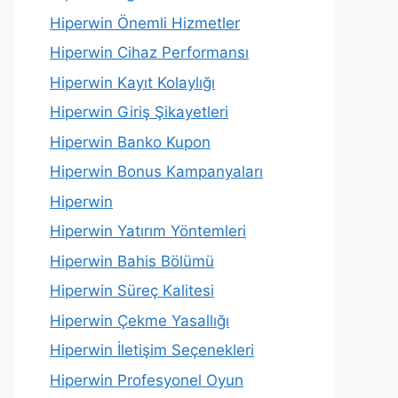
Hiperwin Önemli Hizmetler
Hiperwin Cihaz Performansı
Hiperwin Kayıt Kolaylığı
Hiperwin Giriş Şikayetleri
Hiperwin Banko Kupon
Hiperwin Bonus Kampanyaları
Hiperwin
Hiperwin Yatırım Yöntemleri
Hiperwin Bahis Bölümü
Hiperwin Süreç Kalitesi
Hiperwin Çekme Yasallığı
Hiperwin İletişim Seçenekleri
Hiperwin Profesyonel Oyun