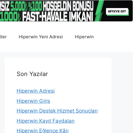
tter
Hiperwin Yeni Adresi
Hiperwin
Son Yazılar
Hiperwin Adresi
Hiperwin Giriş
Hiperwin Destek Hizmet Sonuçları
Hiperwin Kayıt Faydaları
Hiperwin Eğlence Kârı