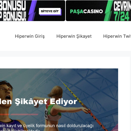
Hiperwin Giriş
Hiperwin Şikayet
Hiperwin Twi