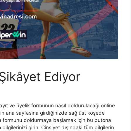
Şikâyet Ediyor
yıt ve üyelik formunun nasıl doldurulacağı online
inin ana sayfasına girdiğinizde sağ üst köşede
ılım formunu doldurmaya başlamak için bu butona
 bilgilerinizi girin. Cinsiyet dışındaki tüm bilgilerin