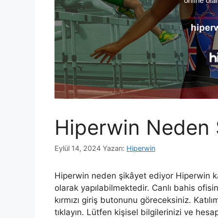
Hiperwin Neden 
Eylül 14, 2024
Yazarı:
Hiperwin
Hiperwin neden şikâyet ediyor Hiperwin ka
olarak yapılabilmektedir. Canlı bahis ofis
kırmızı giriş butonunu göreceksiniz. Kat
tıklayın. Lütfen kişisel bilgilerinizi ve hesap