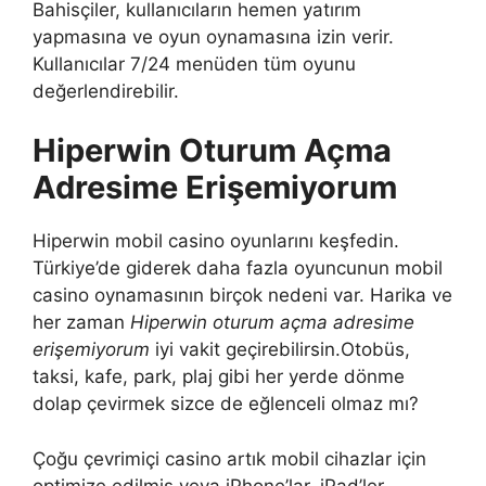
Bahisçiler, kullanıcıların hemen yatırım
yapmasına ve oyun oynamasına izin verir.
Kullanıcılar 7/24 menüden tüm oyunu
değerlendirebilir.
Hiperwin Oturum Açma
Adresime Erişemiyorum
Hiperwin mobil casino oyunlarını keşfedin.
Türkiye’de giderek daha fazla oyuncunun mobil
casino oynamasının birçok nedeni var. Harika ve
her zaman
Hiperwin oturum açma adresime
erişemiyorum
iyi vakit geçirebilirsin.Otobüs,
taksi, kafe, park, plaj gibi her yerde dönme
dolap çevirmek sizce de eğlenceli olmaz mı?
Çoğu çevrimiçi casino artık mobil cihazlar için
optimize edilmiş veya iPhone’lar, iPad’ler,