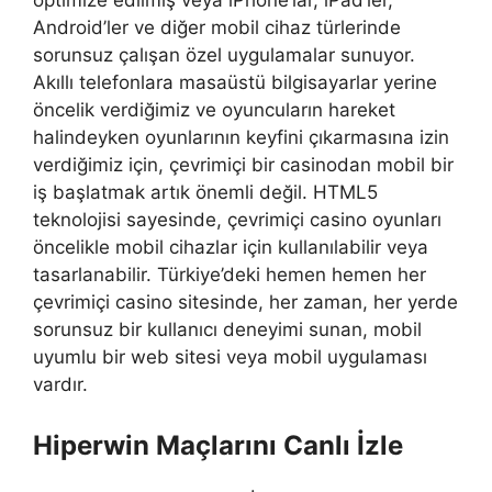
Android’ler ve diğer mobil cihaz türlerinde
sorunsuz çalışan özel uygulamalar sunuyor.
Akıllı telefonlara masaüstü bilgisayarlar yerine
öncelik verdiğimiz ve oyuncuların hareket
halindeyken oyunlarının keyfini çıkarmasına izin
verdiğimiz için, çevrimiçi bir casinodan mobil bir
iş başlatmak artık önemli değil. HTML5
teknolojisi sayesinde, çevrimiçi casino oyunları
öncelikle mobil cihazlar için kullanılabilir veya
tasarlanabilir. Türkiye’deki hemen hemen her
çevrimiçi casino sitesinde, her zaman, her yerde
sorunsuz bir kullanıcı deneyimi sunan, mobil
uyumlu bir web sitesi veya mobil uygulaması
vardır.
Hiperwin Maçlarını Canlı İzle