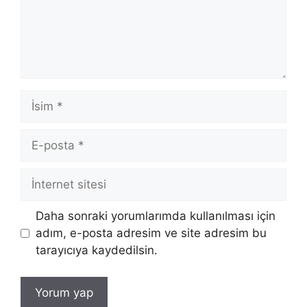
İsim
E-
posta
İnternet
sitesi
Daha sonraki yorumlarımda kullanılması için
adım, e-posta adresim ve site adresim bu
tarayıcıya kaydedilsin.