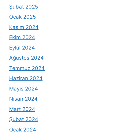
Şubat 2025
Ocak 2025
Kasım 2024
Ekim 2024
Eylül 2024
Ağustos 2024
Temmuz 2024
Haziran 2024
Mayıs 2024
Nisan 2024
Mart 2024
Şubat 2024
Ocak 2024