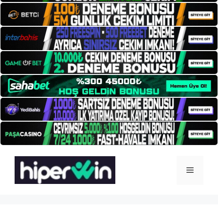
İçeriğe
atla
Menü