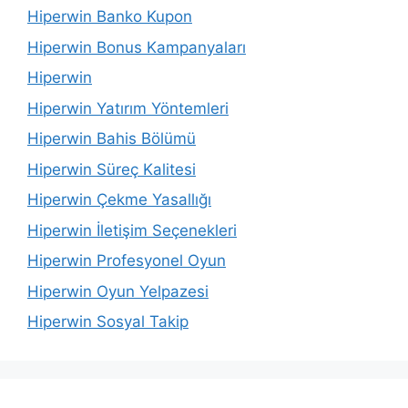
Hiperwin Banko Kupon
Hiperwin Bonus Kampanyaları
Hiperwin
Hiperwin Yatırım Yöntemleri
Hiperwin Bahis Bölümü
Hiperwin Süreç Kalitesi
Hiperwin Çekme Yasallığı
Hiperwin İletişim Seçenekleri
Hiperwin Profesyonel Oyun
Hiperwin Oyun Yelpazesi
Hiperwin Sosyal Takip