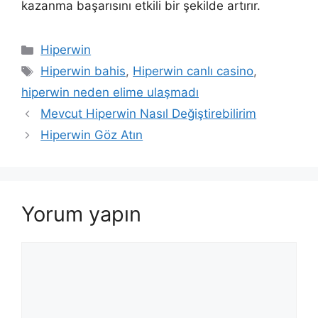
kazanma başarısını etkili bir şekilde artırır.
Kategoriler
Hiperwin
Etiketler
Hiperwin bahis
,
Hiperwin canlı casino
,
hiperwin neden elime ulaşmadı
Mevcut Hiperwin Nasıl Değiştirebilirim
Hiperwin Göz Atın
Yorum yapın
Yorum