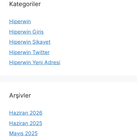
Kategoriler
Hiperwin
Hiperwin Giriş
Hiperwin Şikayet
Hiperwin Twitter
Hiperwin Yeni Adresi
Arşivler
Haziran 2026
Haziran 2025
Mayıs 2025