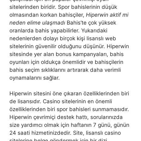
sitelerinden biridir. Spor bahislerinin düşük
olmasından korkan bahisçiler,
Hiperwin aktif mi
neden elime ulaşmadı
Bahis’te çok yüksek
oranlarda bahis yapabilirler. Yukarıdaki
nedenlerden dolayı birçok kişi lisanslı web
sitelerinin güvenilir olduğunu düşünür. Hiperwin
sitesinde yer alan bonus kampanyaları, bahis
oyunları için oldukça önemlidir ve bahisçilerin
bahis seçim sıklıklarını artırarak daha verimli
oynamalarını sağlar.
Hiperwin sitesini öne çıkaran özelliklerinden biri
de lisansıdır. Casino sitelerinin en önemli
özelliklerinden biri spor bahisleri sunmamasıdır.
Hiperwin çevrimiçi destek hattı, sorularınızda
size yardımcı olmak için haftanın 7 günü, günün
24 saati hizmetinizdedir. Site, lisanslı casino
sitelerine belge göndermek için bir dizi