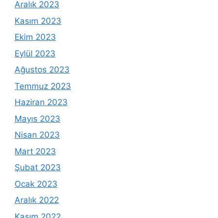
Aralık 2023
Kasım 2023
Ekim 2023
Eylül 2023
Ağustos 2023
Temmuz 2023
Haziran 2023
Mayıs 2023
Nisan 2023
Mart 2023
Şubat 2023
Ocak 2023
Aralık 2022
Kasım 2022