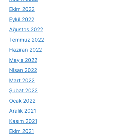
Ekim 2022
Eylül 2022
Ağustos 2022
Temmuz 2022
Haziran 2022
Mayıs 2022
Nisan 2022
Mart 2022
Şubat 2022
Ocak 2022
Aralık 2021
Kasım 2021
Ekim 2021