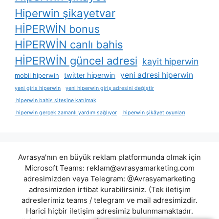
Hiperwin şikayetvar
HİPERWİN bonus
HİPERWİN canlı bahis
HİPERWİN güncel adresi
kayit hiperwin
yeni adresi hiperwin
twitter hiperwin
mobil hiperwin
yeni giris hiperwin
yeni hiperwin giriş adresini değiştir
hiperwin bahis sitesine katılmak
hiperwin gerçek zamanlı yardım sağlıyor
hiperwin şikâyet oyunları
Avrasya'nın en büyük reklam platformunda olmak için
Microsoft Teams:
reklam@avrasyamarketing.com
adresimizden veya Telegram: @Avrasyamarketing
adresimizden irtibat kurabilirsiniz. (Tek iletişim
adreslerimiz teams / telegram ve mail adresimizdir.
Harici hiçbir iletişim adresimiz bulunmamaktadır.