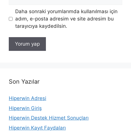
sitesi
Daha sonraki yorumlarımda kullanılması için
adım, e-posta adresim ve site adresim bu
tarayıcıya kaydedilsin.
Son Yazılar
Hiperwin Adresi
Hiperwin Giriş
Hiperwin Destek Hizmet Sonuçları
Hiperwin Kayıt Faydaları