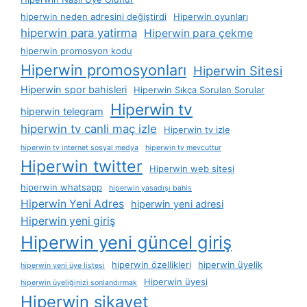
hiperwin neden adresini değiştirdi
Hiperwin oyunları
hiperwin para yatirma
Hiperwin para çekme
hiperwin promosyon kodu
Hiperwin promosyonları
Hiperwin Sitesi
Hiperwin spor bahisleri
Hiperwin Sıkça Sorulan Sorular
Hiperwin tv
hiperwin telegram
hiperwin tv canli maç izle
Hiperwin tv izle
hiperwin tv i̇nternet sosyal medya
hiperwin tv mevcuttur
Hiperwin twitter
Hiperwin web sitesi
hiperwin whatsapp
hiperwin yasadışı bahis
Hiperwin Yeni Adres
hiperwin yeni adresi
Hiperwin yeni giriş
Hiperwin yeni güncel giriş
hiperwin özellikleri
hiperwin üyelik
hiperwin yeni üye listesi
Hiperwin üyesi
hiperwin üyeliğinizi sonlandırmak
Hiperwin şikayet