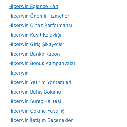
Hiperwin Eğlence Kârı
Hiperwin Önemli Hizmetler
Hiperwin Cihaz Performansı
Hiperwin Kayıt Kolaylığı
Hiperwin Giriş Şikayetleri
Hiperwin Banko Kupon
Hiperwin Bonus Kampanyaları
Hiperwin
Hiperwin Yatırım Yöntemleri
Hiperwin Bahis Bölümü
Hiperwin Süreç Kalitesi
Hiperwin Çekme Yasallığı
Hiperwin İletişim Seçenekleri