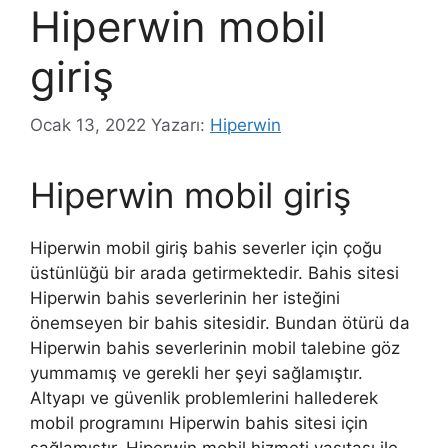
Hiperwin mobil
giriş
Ocak 13, 2022
Yazarı:
Hiperwin
Hiperwin mobil giriş
Hiperwin mobil giriş bahis severler için çoğu
üstünlüğü bir arada getirmektedir. Bahis sitesi
Hiperwin bahis severlerinin her isteğini
önemseyen bir bahis sitesidir. Bundan ötürü da
Hiperwin bahis severlerinin mobil talebine göz
yummamış ve gerekli her şeyi sağlamıştır.
Altyapı ve güvenlik problemlerini hallederek
mobil programını Hiperwin bahis sitesi için