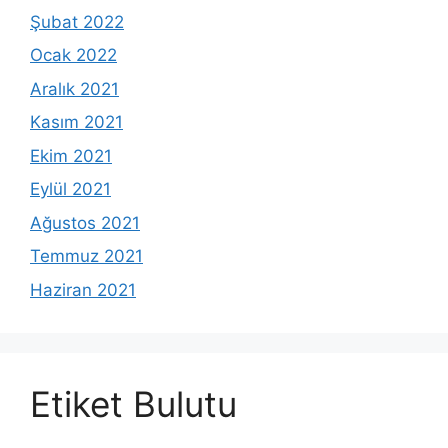
Şubat 2022
Ocak 2022
Aralık 2021
Kasım 2021
Ekim 2021
Eylül 2021
Ağustos 2021
Temmuz 2021
Haziran 2021
Etiket Bulutu