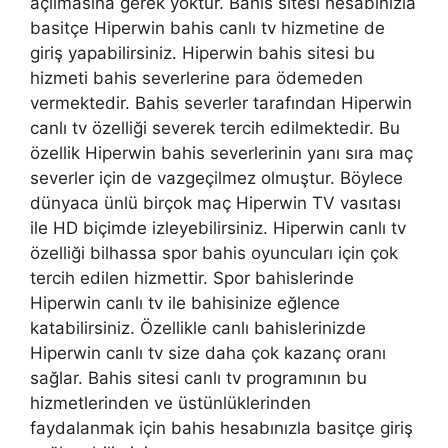
açılmasına gerek yoktur. Bahis sitesi hesabınızla
basitçe Hiperwin bahis canlı tv hizmetine de
giriş yapabilirsiniz. Hiperwin bahis sitesi bu
hizmeti bahis severlerine para ödemeden
vermektedir. Bahis severler tarafından Hiperwin
canlı tv özelliği severek tercih edilmektedir. Bu
özellik Hiperwin bahis severlerinin yanı sıra maç
severler için de vazgeçilmez olmuştur. Böylece
dünyaca ünlü birçok maç Hiperwin TV vasıtası
ile HD biçimde izleyebilirsiniz. Hiperwin canlı tv
özelliği bilhassa spor bahis oyuncuları için çok
tercih edilen hizmettir. Spor bahislerinde
Hiperwin canlı tv ile bahisinize eğlence
katabilirsiniz. Özellikle canlı bahislerinizde
Hiperwin canlı tv size daha çok kazanç oranı
sağlar. Bahis sitesi canlı tv programının bu
hizmetlerinden ve üstünlüklerinden
faydalanmak için bahis hesabınızla basitçe giriş