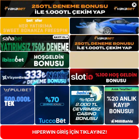
×
HIPERWIN GİRİŞ İÇİN TIKLAYINIZ!