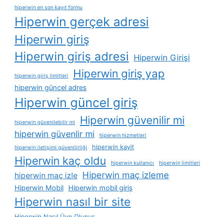
hiperwin en son kayıt formu
Hiperwin gerçek adresi
Hiperwin giriş
Hiperwin giriş adresi
Hiperwin Girişi
Hiperwin giriş yap
hiperwin giriş limitleri
hiperwin güncel adres
Hiperwin güncel giriş
Hiperwin güvenilir mi
hiperwin güvenilebilir mi
hiperwin güvenlir mi
hiperwin hizmetleri
hiperwin kayit
hiperwin i̇letişimi güvenilirliği
Hiperwin kaç oldu
hiperwin kullanıcı
hiperwin limitleri
Hiperwin maç izleme
hiperwin maç izle
Hiperwin Mobil
Hiperwin mobil giriş
Hiperwin nasıl bir site
Hiperwin Nasıl Üye Olunur