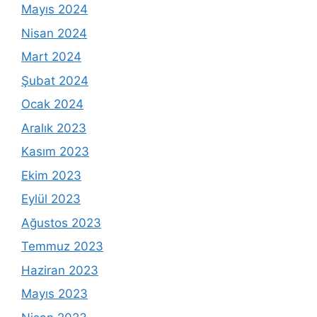
Mayıs 2024
Nisan 2024
Mart 2024
Şubat 2024
Ocak 2024
Aralık 2023
Kasım 2023
Ekim 2023
Eylül 2023
Ağustos 2023
Temmuz 2023
Haziran 2023
Mayıs 2023