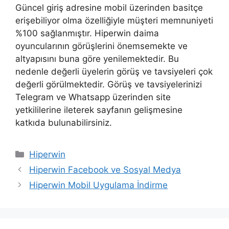
Güncel giriş adresine mobil üzerinden basitçe
erişebiliyor olma özelliğiyle müşteri memnuniyeti
%100 sağlanmıştır. Hiperwin daima
oyuncularının görüşlerini önemsemekte ve
altyapısını buna göre yenilemektedir. Bu
nedenle değerli üyelerin görüş ve tavsiyeleri çok
değerli görülmektedir. Görüş ve tavsiyelerinizi
Telegram ve Whatsapp üzerinden site
yetkililerine ileterek sayfanın gelişmesine
katkıda bulunabilirsiniz.
Kategoriler
Hiperwin
Hiperwin Facebook ve Sosyal Medya
Hiperwin Mobil Uygulama İndirme