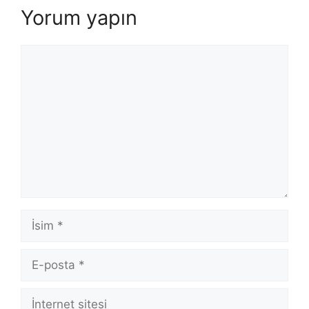
Yorum yapın
Yorum
İsim
E-
posta
İnternet