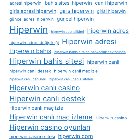
bahis sitesi hiperwin
canli hiperwin
adresi hiperwin
giris hiperwin
giris adresi hiperwin
girisi hiperwin
güncel hiperwin
güncel adresi hiperwin
Hiperwin
hiperwin adres
hiperwin abonelikleri
Hiperwin adresi
hiperwin adres değişikliği
Hiperwin bahis
hiperwin bahis siteleri bankacılık sektöründe
Hiperwin bahis sitesi
hiperwin canli
hiperwin canli destek
hiperwin canli maç izle
hiperwin canlı bahisleri
hiperwin canlı bahis siteleri
Hiperwin canlı casino
Hiperwin canlı destek
Hiperwin canlı maç izle
Hiperwin canlı maç izleme
Hiperwin casino
Hiperwin casino oyunları
hiperwin com
hiperwin casino sitesi