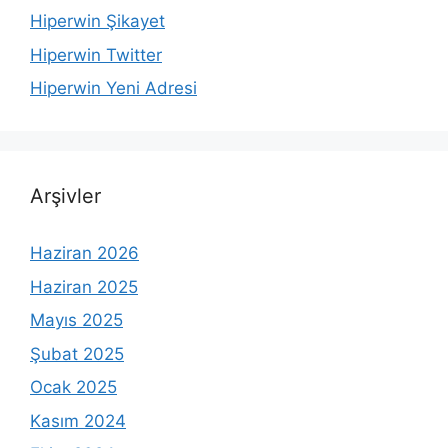
Hiperwin Şikayet
Hiperwin Twitter
Hiperwin Yeni Adresi
Arşivler
Haziran 2026
Haziran 2025
Mayıs 2025
Şubat 2025
Ocak 2025
Kasım 2024