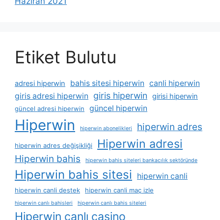
Haziran 2021
Etiket Bulutu
bahis sitesi hiperwin
canli hiperwin
adresi hiperwin
giris hiperwin
giris adresi hiperwin
girisi hiperwin
güncel hiperwin
güncel adresi hiperwin
Hiperwin
hiperwin adres
hiperwin abonelikleri
Hiperwin adresi
hiperwin adres değişikliği
Hiperwin bahis
hiperwin bahis siteleri bankacılık sektöründe
Hiperwin bahis sitesi
hiperwin canli
hiperwin canli destek
hiperwin canli maç izle
hiperwin canlı bahisleri
hiperwin canlı bahis siteleri
Hiperwin canlı casino