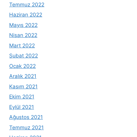
Temmuz 2022
Haziran 2022
Mayıs 2022
Nisan 2022
Mart 2022
Şubat 2022
Ocak 2022
Aralık 2021
Kasım 2021
Ekim 2021
Eylül 2021
Ağustos 2021
Temmuz 2021