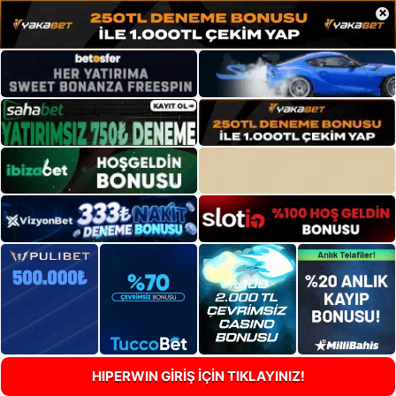
×
HIPERWIN GİRİŞ İÇİN TIKLAYINIZ!