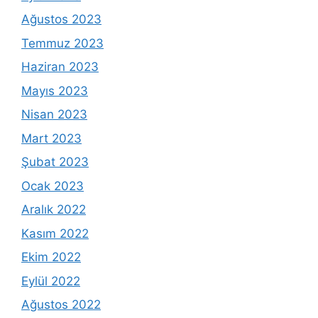
Ağustos 2023
Temmuz 2023
Haziran 2023
Mayıs 2023
Nisan 2023
Mart 2023
Şubat 2023
Ocak 2023
Aralık 2022
Kasım 2022
Ekim 2022
Eylül 2022
Ağustos 2022