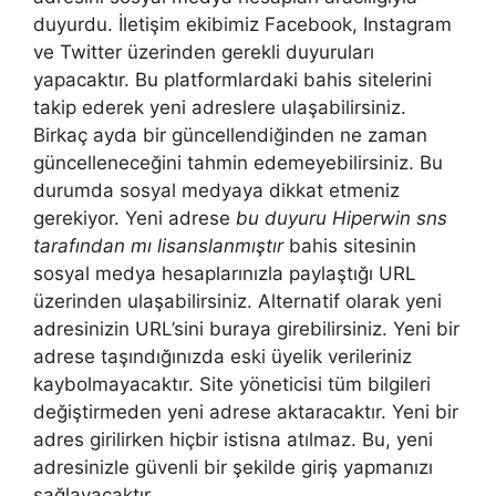
duyurdu. İletişim ekibimiz Facebook, Instagram
ve Twitter üzerinden gerekli duyuruları
yapacaktır. Bu platformlardaki bahis sitelerini
takip ederek yeni adreslere ulaşabilirsiniz.
Birkaç ayda bir güncellendiğinden ne zaman
güncelleneceğini tahmin edemeyebilirsiniz. Bu
durumda sosyal medyaya dikkat etmeniz
gerekiyor. Yeni adrese
bu duyuru Hiperwin sns
tarafından mı lisanslanmıştır
bahis sitesinin
sosyal medya hesaplarınızla paylaştığı URL
üzerinden ulaşabilirsiniz. Alternatif olarak yeni
adresinizin URL’sini buraya girebilirsiniz. Yeni bir
adrese taşındığınızda eski üyelik verileriniz
kaybolmayacaktır. Site yöneticisi tüm bilgileri
değiştirmeden yeni adrese aktaracaktır. Yeni bir
adres girilirken hiçbir istisna atılmaz. Bu, yeni
adresinizle güvenli bir şekilde giriş yapmanızı
sağlayacaktır.