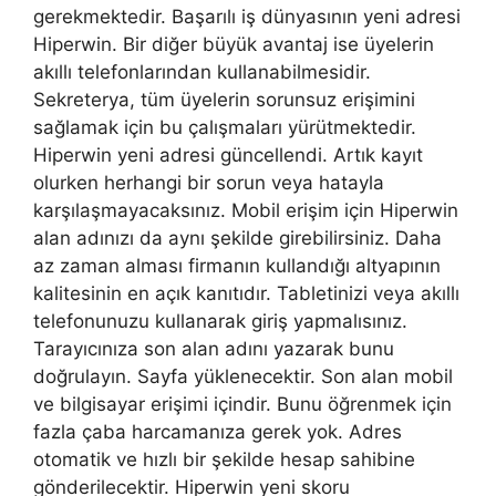
gerekmektedir. Başarılı iş dünyasının yeni adresi
Hiperwin. Bir diğer büyük avantaj ise üyelerin
akıllı telefonlarından kullanabilmesidir.
Sekreterya, tüm üyelerin sorunsuz erişimini
sağlamak için bu çalışmaları yürütmektedir.
Hiperwin yeni adresi güncellendi. Artık kayıt
olurken herhangi bir sorun veya hatayla
karşılaşmayacaksınız. Mobil erişim için Hiperwin
alan adınızı da aynı şekilde girebilirsiniz. Daha
az zaman alması firmanın kullandığı altyapının
kalitesinin en açık kanıtıdır. Tabletinizi veya akıllı
telefonunuzu kullanarak giriş yapmalısınız.
Tarayıcınıza son alan adını yazarak bunu
doğrulayın. Sayfa yüklenecektir. Son alan mobil
ve bilgisayar erişimi içindir. Bunu öğrenmek için
fazla çaba harcamanıza gerek yok. Adres
otomatik ve hızlı bir şekilde hesap sahibine
gönderilecektir. Hiperwin yeni skoru