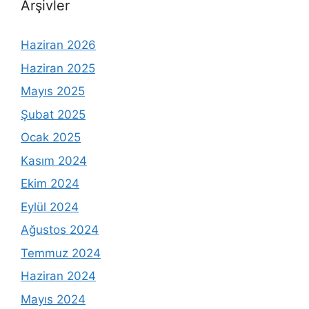
Arşivler
Haziran 2026
Haziran 2025
Mayıs 2025
Şubat 2025
Ocak 2025
Kasım 2024
Ekim 2024
Eylül 2024
Ağustos 2024
Temmuz 2024
Haziran 2024
Mayıs 2024