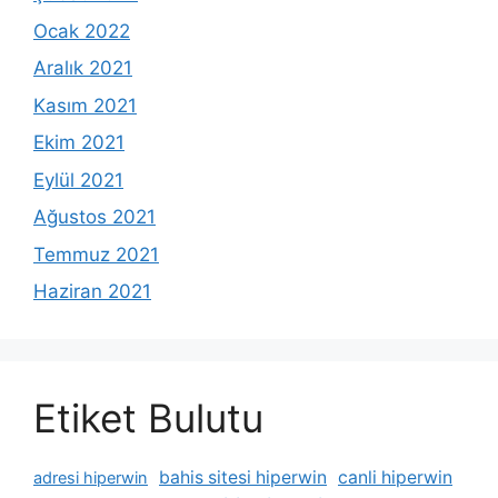
Ocak 2022
Aralık 2021
Kasım 2021
Ekim 2021
Eylül 2021
Ağustos 2021
Temmuz 2021
Haziran 2021
Etiket Bulutu
bahis sitesi hiperwin
canli hiperwin
adresi hiperwin