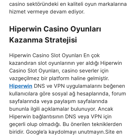
casino sektöründeki en kaliteli oyun markalarına
hizmet vermeye devam ediyor.
Hiperwin Casino Oyunları
Kazanma Stratejisi
Hiperwin Casino Slot Oyunları En çok
kazandıran slot oyunlarının yer aldığı Hiperwin
Casino Slot Oyunları, casino severler için
vazgeçilmez bir platform haline gelmiştir.
Hiperwin
DNS ve VPN uygulamalarını beğenen
kullanıcılara göre sosyal ağ hesaplarında, forum
sayfalarında veya paylaşım sayfalarında
bununla ilgili açıklamalar bulunuyor. Ancak
Hiperwin bağlantısının DNS veya VPN için
geçerli olup olmadığı. Bu önerilen tekniklerden
biridir. Google’a kaydolmayı unutmayın.Site en