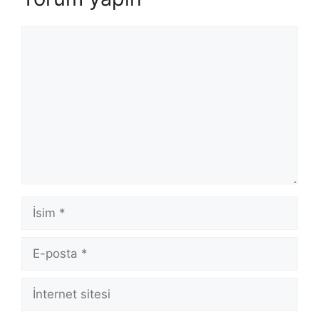
Yorum
İsim
E-
posta
İnternet
sitesi