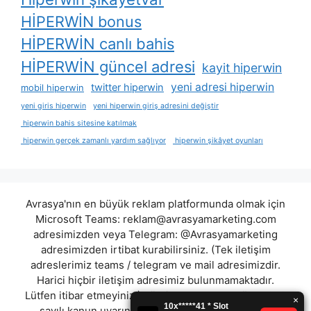
HİPERWİN bonus
HİPERWİN canlı bahis
HİPERWİN güncel adresi
kayit hiperwin
yeni adresi hiperwin
twitter hiperwin
mobil hiperwin
yeni giris hiperwin
yeni hiperwin giriş adresini değiştir
hiperwin bahis sitesine katılmak
hiperwin gerçek zamanlı yardım sağlıyor
hiperwin şikâyet oyunları
Avrasya'nın en büyük reklam platformunda olmak için
Microsoft Teams:
reklam@avrasyamarketing.com
adresimizden veya Telegram: @Avrasyamarketing
adresimizden irtibat kurabilirsiniz. (Tek iletişim
adreslerimiz teams / telegram ve mail adresimizdir.
Harici hiçbir iletişim adresimiz bulunmamaktadır.
Lütfen itibar etmeyiniz.) Türkiye yasalarına göre 7258
sayılı kanun uyarınca yasa dışı bahis oynamanın