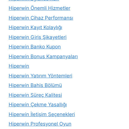
Hiperwin Önemli Hizmetler
Hiperwin Cihaz Performansı
Hiperwin Kayıt Kolaylığı
Hiperwin Giriş Şikayetleri
Hiperwin Banko Kupon
Hiperwin Bonus Kampanyaları
Hiperwin
Hiperwin Yatırım Yöntemleri
Hiperwin Bahis Bölümü
Hiperwin Süreç Kalitesi
Hiperwin Çekme Yasallığı
Hiperwin İletişim Seçenekleri
Hiperwin Profesyonel Oyun