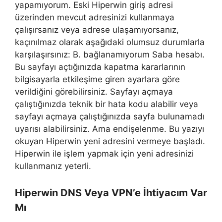
yapamıyorum. Eski Hiperwin giriş adresi
üzerinden mevcut adresinizi kullanmaya
çalışırsanız veya adrese ulaşamıyorsanız,
kaçınılmaz olarak aşağıdaki olumsuz durumlarla
karşılaşırsınız: B. bağlanamıyorum Saba hesabı.
Bu sayfayı açtığınızda kapatma kararlarının
bilgisayarla etkileşime giren ayarlara göre
verildiğini görebilirsiniz. Sayfayı açmaya
çalıştığınızda teknik bir hata kodu alabilir veya
sayfayı açmaya çalıştığınızda sayfa bulunamadı
uyarısı alabilirsiniz. Ama endişelenme. Bu yazıyı
okuyan Hiperwin yeni adresini vermeye başladı.
Hiperwin ile işlem yapmak için yeni adresinizi
kullanmanız yeterli.
Hiperwin DNS Veya VPN’e İhtiyacım Var
Mı