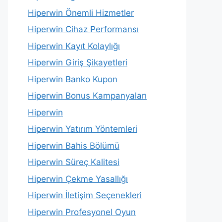
Hiperwin Önemli Hizmetler
Hiperwin Cihaz Performansı
Hiperwin Kayıt Kolaylığı
Hiperwin Giriş Şikayetleri
Hiperwin Banko Kupon
Hiperwin Bonus Kampanyaları
Hiperwin
Hiperwin Yatırım Yöntemleri
Hiperwin Bahis Bölümü
Hiperwin Süreç Kalitesi
Hiperwin Çekme Yasallığı
Hiperwin İletişim Seçenekleri
Hiperwin Profesyonel Oyun