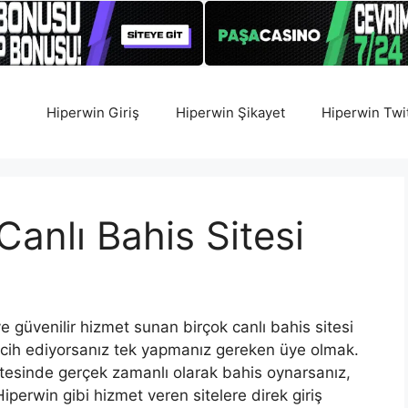
Hiperwin Giriş
Hiperwin Şikayet
Hiperwin Twi
Canlı Bahis Sitesi
 ve güvenilir hizmet sunan birçok canlı bahis sitesi
tercih ediyorsanız tek yapmanız gereken üye olmak.
sitesinde gerçek zamanlı olarak bahis oynarsanız,
Hiperwin gibi hizmet veren sitelere direk giriş