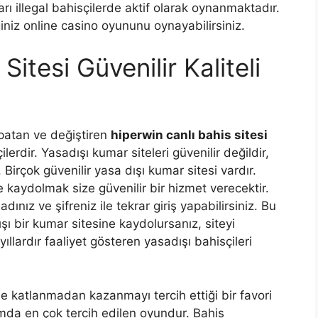
rı illegal bahisçilerde aktif olarak oynanmaktadır.
ğiniz online casino oyununu oynayabilirsiniz.
Sitesi Güvenilir Kaliteli
kapatan ve değiştiren
hiperwin canlı bahis sitesi
ilerdir. Yasadışı kumar siteleri güvenilir değildir,
 Birçok güvenilir yasa dışı kumar sitesi vardır.
e kaydolmak size güvenilir bir hizmet verecektir.
dınız ve şifreniz ile tekrar giriş yapabilirsiniz. Bu
şı bir kumar sitesine kaydolursanız, siteyi
ıllardır faaliyet gösteren yasadışı bahisçileri
le katlanmadan kazanmayı tercih ettiği bir favori
amda en çok tercih edilen oyundur. Bahis