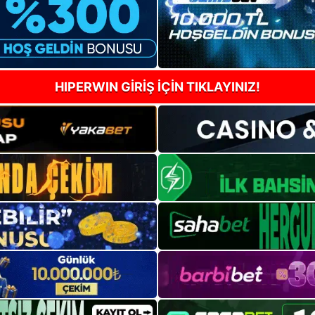
HIPERWIN GİRİŞ İÇİN TIKLAYINIZ!