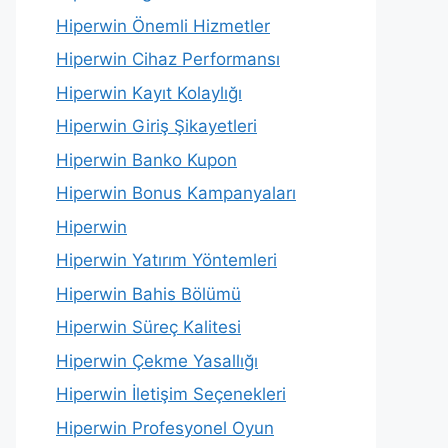
Hiperwin Önemli Hizmetler
Hiperwin Cihaz Performansı
Hiperwin Kayıt Kolaylığı
Hiperwin Giriş Şikayetleri
Hiperwin Banko Kupon
Hiperwin Bonus Kampanyaları
Hiperwin
Hiperwin Yatırım Yöntemleri
Hiperwin Bahis Bölümü
Hiperwin Süreç Kalitesi
Hiperwin Çekme Yasallığı
Hiperwin İletişim Seçenekleri
Hiperwin Profesyonel Oyun