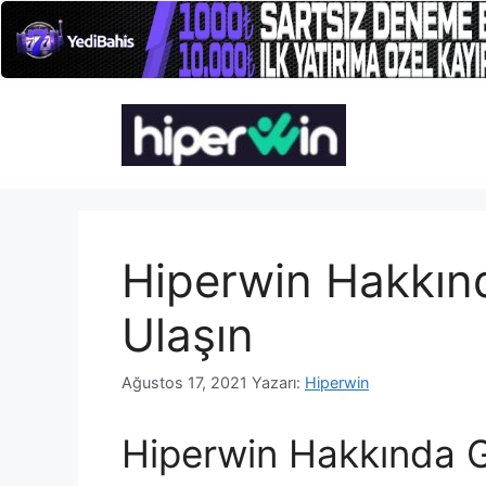
İçeriğe
atla
Hiperwin Hakkınd
Ulaşın
Ağustos 17, 2021
Yazarı:
Hiperwin
Hiperwin Hakkında Gü