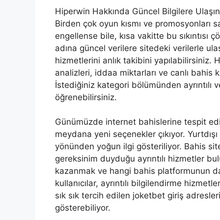
Hiperwin Hakkında Güncel Bilgilere Ulaşı
Birden çok oyun kısmı ve promosyonları s
engellense bile, kısa vakitte bu sıkıntısı
adına güncel verilere sitedeki verilerle ula
hizmetlerini anlık takibini yapılabilirsiniz
analizleri, iddaa miktarları ve canlı bahis
İstediğiniz kategori bölümünden ayrıntılı ve
öğrenebilirsiniz.
Günümüzde internet bahislerine tespit ed
meydana yeni seçenekler çıkıyor. Yurtdışı 
yönünden yoğun ilgi gösteriliyor. Bahis si
gereksinim duyduğu ayrıntılı hizmetler bulu
kazanmak ve hangi bahis platformunun d
kullanıcılar, ayrıntılı bilgilendirme hizmet
sık sık tercih edilen joketbet giriş adresler
gösterebiliyor.