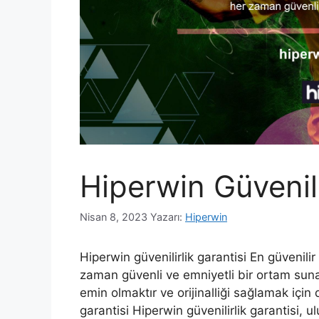
Hiperwin Güvenili
Nisan 8, 2023
Yazarı:
Hiperwin
Hiperwin güvenilirlik garantisi En güvenilir
zaman güvenli ve emniyetli bir ortam suna
emin olmaktır ve orijinalliği sağlamak için 
garantisi Hiperwin güvenilirlik garantisi, ulu