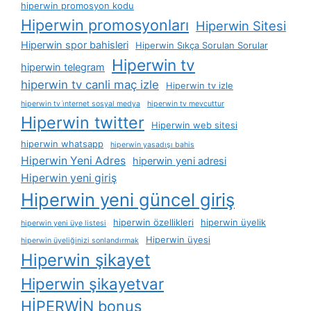
hiperwin promosyon kodu
Hiperwin promosyonları
Hiperwin Sitesi
Hiperwin spor bahisleri
Hiperwin Sıkça Sorulan Sorular
Hiperwin tv
hiperwin telegram
hiperwin tv canli maç izle
Hiperwin tv izle
hiperwin tv i̇nternet sosyal medya
hiperwin tv mevcuttur
Hiperwin twitter
Hiperwin web sitesi
hiperwin whatsapp
hiperwin yasadışı bahis
Hiperwin Yeni Adres
hiperwin yeni adresi
Hiperwin yeni giriş
Hiperwin yeni güncel giriş
hiperwin özellikleri
hiperwin üyelik
hiperwin yeni üye listesi
Hiperwin üyesi
hiperwin üyeliğinizi sonlandırmak
Hiperwin şikayet
Hiperwin şikayetvar
HİPERWİN bonus