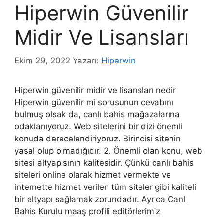
Hiperwin Güvenilir
Midir Ve Lisansları
Ekim 29, 2022
Yazarı:
Hiperwin
Hiperwin güvenilir midir ve lisansları nedir
Hiperwin güvenilir mi sorusunun cevabını
bulmuş olsak da, canlı bahis mağazalarına
odaklanıyoruz. Web sitelerini bir dizi önemli
konuda derecelendiriyoruz. Birincisi sitenin
yasal olup olmadığıdır. 2. Önemli olan konu, web
sitesi altyapısının kalitesidir. Çünkü canlı bahis
siteleri online olarak hizmet vermekte ve
internette hizmet verilen tüm siteler gibi kaliteli
bir altyapı sağlamak zorundadır. Ayrıca Canlı
Bahis Kurulu maaş profili editörlerimiz