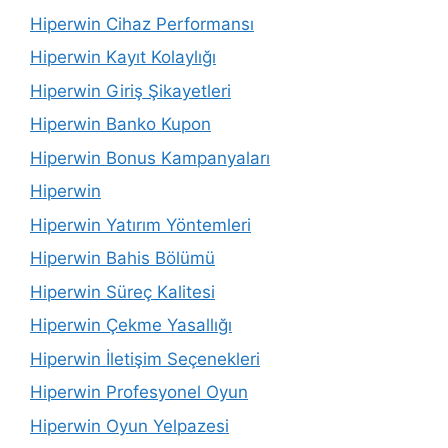
Hiperwin Cihaz Performansı
Hiperwin Kayıt Kolaylığı
Hiperwin Giriş Şikayetleri
Hiperwin Banko Kupon
Hiperwin Bonus Kampanyaları
Hiperwin
Hiperwin Yatırım Yöntemleri
Hiperwin Bahis Bölümü
Hiperwin Süreç Kalitesi
Hiperwin Çekme Yasallığı
Hiperwin İletişim Seçenekleri
Hiperwin Profesyonel Oyun
Hiperwin Oyun Yelpazesi