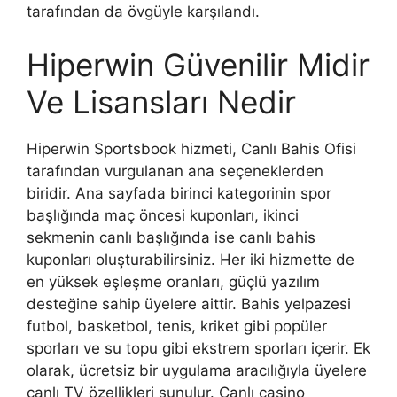
tarafından da övgüyle karşılandı.
Hiperwin Güvenilir Midir
Ve Lisansları Nedir
Hiperwin Sportsbook hizmeti, Canlı Bahis Ofisi
tarafından vurgulanan ana seçeneklerden
biridir. Ana sayfada birinci kategorinin spor
başlığında maç öncesi kuponları, ikinci
sekmenin canlı başlığında ise canlı bahis
kuponları oluşturabilirsiniz. Her iki hizmette de
en yüksek eşleşme oranları, güçlü yazılım
desteğine sahip üyelere aittir. Bahis yelpazesi
futbol, ​​basketbol, ​​tenis, kriket gibi popüler
sporları ve su topu gibi ekstrem sporları içerir. Ek
olarak, ücretsiz bir uygulama aracılığıyla üyelere
canlı TV özellikleri sunulur. Canlı casino