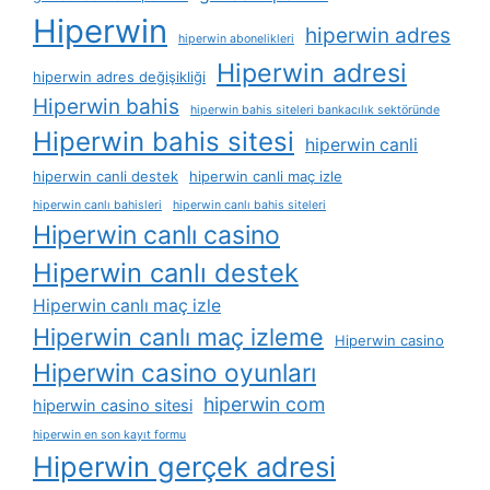
Hiperwin
hiperwin adres
hiperwin abonelikleri
Hiperwin adresi
hiperwin adres değişikliği
Hiperwin bahis
hiperwin bahis siteleri bankacılık sektöründe
Hiperwin bahis sitesi
hiperwin canli
hiperwin canli destek
hiperwin canli maç izle
hiperwin canlı bahisleri
hiperwin canlı bahis siteleri
Hiperwin canlı casino
Hiperwin canlı destek
Hiperwin canlı maç izle
Hiperwin canlı maç izleme
Hiperwin casino
Hiperwin casino oyunları
hiperwin com
hiperwin casino sitesi
hiperwin en son kayıt formu
Hiperwin gerçek adresi