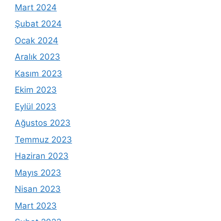
Mart 2024
Şubat 2024
Ocak 2024
Aralık 2023
Kasım 2023
Ekim 2023
Eylül 2023
Ağustos 2023
Temmuz 2023
Haziran 2023
Mayıs 2023
Nisan 2023
Mart 2023