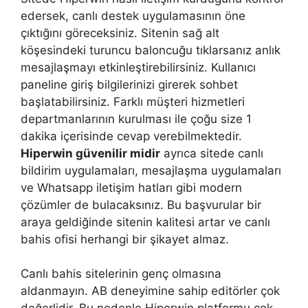
edersek, canlı destek uygulamasının öne
çıktığını göreceksiniz. Sitenin sağ alt
köşesindeki turuncu baloncuğu tıklarsanız anlık
mesajlaşmayı etkinleştirebilirsiniz. Kullanıcı
paneline giriş bilgilerinizi girerek sohbet
başlatabilirsiniz. Farklı müşteri hizmetleri
departmanlarının kurulması ile çoğu size 1
dakika içerisinde cevap verebilmektedir.
Hiperwin güvenilir midir
ayrıca sitede canlı
bildirim uygulamaları, mesajlaşma uygulamaları
ve Whatsapp iletişim hatları gibi modern
çözümler de bulacaksınız. Bu başvurular bir
araya geldiğinde sitenin kalitesi artar ve canlı
bahis ofisi herhangi bir şikayet almaz.
Canlı bahis sitelerinin genç olmasına
aldanmayın. AB deneyimine sahip editörler çok