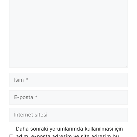
Yorum
İsim
E-
posta
İnternet
sitesi
Daha sonraki yorumlarımda kullanılması için
adım, e-posta adresim ve site adresim bu