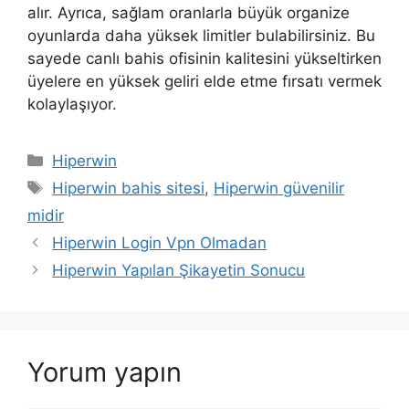
alır. Ayrıca, sağlam oranlarla büyük organize
oyunlarda daha yüksek limitler bulabilirsiniz. Bu
sayede canlı bahis ofisinin kalitesini yükseltirken
üyelere en yüksek geliri elde etme fırsatı vermek
kolaylaşıyor.
Kategoriler
Hiperwin
Etiketler
Hiperwin bahis sitesi
,
Hiperwin güvenilir
midir
Hiperwin Login Vpn Olmadan
Hiperwin Yapılan Şikayetin Sonucu
Yorum yapın