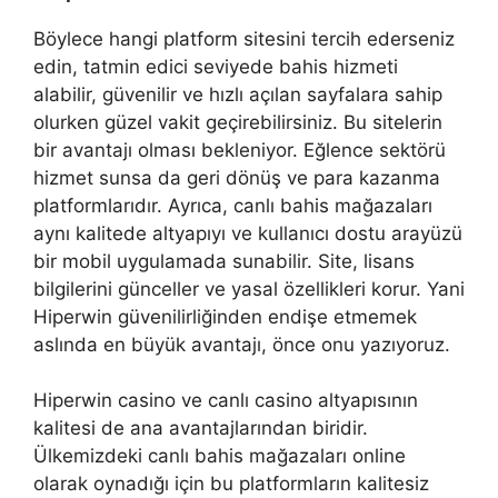
Böylece hangi platform sitesini tercih ederseniz
edin, tatmin edici seviyede bahis hizmeti
alabilir, güvenilir ve hızlı açılan sayfalara sahip
olurken güzel vakit geçirebilirsiniz. Bu sitelerin
bir avantajı olması bekleniyor. Eğlence sektörü
hizmet sunsa da geri dönüş ve para kazanma
platformlarıdır. Ayrıca, canlı bahis mağazaları
aynı kalitede altyapıyı ve kullanıcı dostu arayüzü
bir mobil uygulamada sunabilir. Site, lisans
bilgilerini günceller ve yasal özellikleri korur. Yani
Hiperwin güvenilirliğinden endişe etmemek
aslında en büyük avantajı, önce onu yazıyoruz.
Hiperwin casino ve canlı casino altyapısının
kalitesi de ana avantajlarından biridir.
Ülkemizdeki canlı bahis mağazaları online
olarak oynadığı için bu platformların kalitesiz