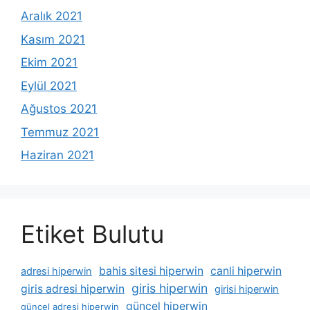
Aralık 2021
Kasım 2021
Ekim 2021
Eylül 2021
Ağustos 2021
Temmuz 2021
Haziran 2021
Etiket Bulutu
bahis sitesi hiperwin
canli hiperwin
adresi hiperwin
giris hiperwin
giris adresi hiperwin
girisi hiperwin
güncel hiperwin
güncel adresi hiperwin