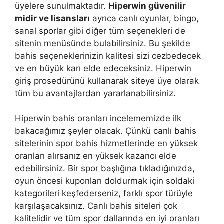
üyelere sunulmaktadır.
Hiperwin güvenilir
midir ve lisansları
ayrıca canlı oyunlar, bingo,
sanal sporlar gibi diğer tüm seçenekleri de
sitenin menüsünde bulabilirsiniz. Bu şekilde
bahis seçeneklerinizin kalitesi sizi cezbedecek
ve en büyük karı elde edeceksiniz. Hiperwin
giriş prosedürünü kullanarak siteye üye olarak
tüm bu avantajlardan yararlanabilirsiniz.
Hiperwin bahis oranları incelememizde ilk
bakacağımız şeyler olacak. Çünkü canlı bahis
sitelerinin spor bahis hizmetlerinde en yüksek
oranları alırsanız en yüksek kazancı elde
edebilirsiniz. Bir spor başlığına tıkladığınızda,
oyun öncesi kuponları doldurmak için soldaki
kategorileri keşfederseniz, farklı spor türüyle
karşılaşacaksınız. Canlı bahis siteleri çok
kalitelidir ve tüm spor dallarında en iyi oranları