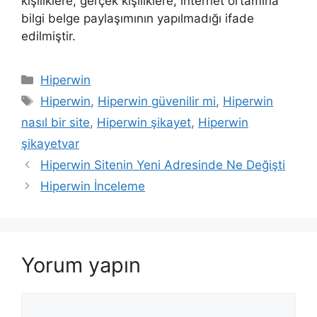
kişiliklere, gerçek kişiliklere, internet ortamına
bilgi belge paylaşımının yapılmadığı ifade
edilmiştir.
Kategoriler
Hiperwin
Etiketler
Hiperwin
,
Hiperwin güvenilir mi
,
Hiperwin
nasıl bir site
,
Hiperwin şikayet
,
Hiperwin
şikayetvar
Hiperwin Sitenin Yeni Adresinde Ne Değişti
Hiperwin İnceleme
Yorum yapın
Yorum