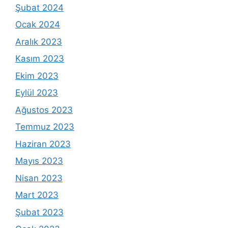
Şubat 2024
Ocak 2024
Aralık 2023
Kasım 2023
Ekim 2023
Eylül 2023
Ağustos 2023
Temmuz 2023
Haziran 2023
Mayıs 2023
Nisan 2023
Mart 2023
Şubat 2023