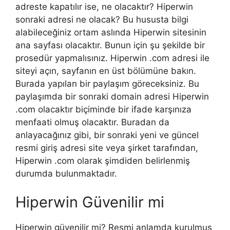
adreste kapatılır ise, ne olacaktır? Hiperwin
sonraki adresi ne olacak? Bu hususta bilgi
alabileceğiniz ortam aslında Hiperwin sitesinin
ana sayfası olacaktır. Bunun için şu şekilde bir
prosedür yapmalısınız. Hiperwin .com adresi ile
siteyi açın, sayfanın en üst bölümüne bakın.
Burada yapılan bir paylaşım göreceksiniz. Bu
paylaşımda bir sonraki domain adresi Hiperwin
.com olacaktır biçiminde bir ifade karşınıza
menfaati olmuş olacaktır. Buradan da
anlayacağınız gibi, bir sonraki yeni ve güncel
resmi giriş adresi site veya şirket tarafından,
Hiperwin .com olarak şimdiden belirlenmiş
durumda bulunmaktadır.
Hiperwin Güvenilir mi
Hiperwin güvenilir mi? Resmi anlamda kurulmuş