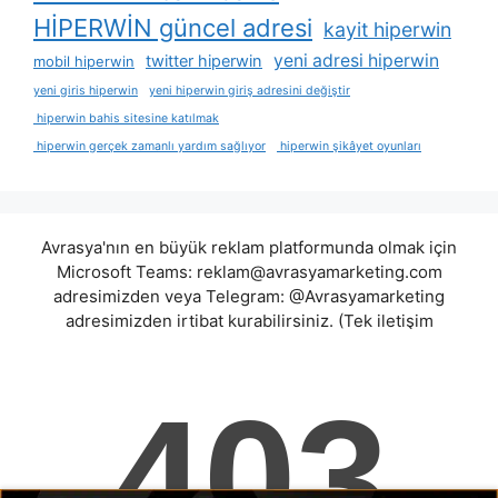
HİPERWİN güncel adresi
kayit hiperwin
yeni adresi hiperwin
twitter hiperwin
mobil hiperwin
yeni giris hiperwin
yeni hiperwin giriş adresini değiştir
hiperwin bahis sitesine katılmak
hiperwin gerçek zamanlı yardım sağlıyor
hiperwin şikâyet oyunları
Avrasya'nın en büyük reklam platformunda olmak için
Microsoft Teams:
reklam@avrasyamarketing.com
adresimizden veya Telegram: @Avrasyamarketing
adresimizden irtibat kurabilirsiniz. (Tek iletişim
adreslerimiz teams / telegram ve mail adresimizdir.
Harici hiçbir iletişim adresimiz bulunmamaktadır.
Lütfen itibar etmeyiniz.) Türkiye yasalarına göre 7258
sayılı kanun uyarınca yasa dışı bahis oynamanın
cezaları mevcuttur. Şu an bulunduğunuz site hiç bir
şekilde illegal bahis oyunları oynatmıyor ve oynamaya
aracı olmuyordur.
marsbahisgit
|
vitrinbet
|
avrupabet
|