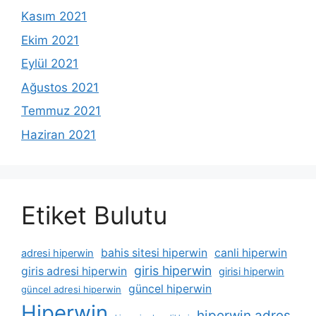
Kasım 2021
Ekim 2021
Eylül 2021
Ağustos 2021
Temmuz 2021
Haziran 2021
Etiket Bulutu
bahis sitesi hiperwin
canli hiperwin
adresi hiperwin
giris hiperwin
giris adresi hiperwin
girisi hiperwin
güncel hiperwin
güncel adresi hiperwin
Hiperwin
hiperwin adres