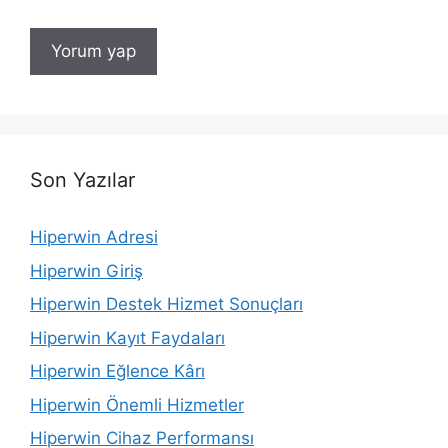
Son Yazılar
Hiperwin Adresi
Hiperwin Giriş
Hiperwin Destek Hizmet Sonuçları
Hiperwin Kayıt Faydaları
Hiperwin Eğlence Kârı
Hiperwin Önemli Hizmetler
Hiperwin Cihaz Performansı