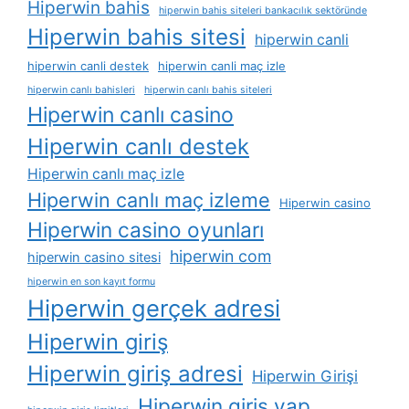
Hiperwin bahis
hiperwin bahis siteleri bankacılık sektöründe
Hiperwin bahis sitesi
hiperwin canli
hiperwin canli destek
hiperwin canli maç izle
hiperwin canlı bahisleri
hiperwin canlı bahis siteleri
Hiperwin canlı casino
Hiperwin canlı destek
Hiperwin canlı maç izle
Hiperwin canlı maç izleme
Hiperwin casino
Hiperwin casino oyunları
hiperwin com
hiperwin casino sitesi
hiperwin en son kayıt formu
Hiperwin gerçek adresi
Hiperwin giriş
Hiperwin giriş adresi
Hiperwin Girişi
Hiperwin giriş yap