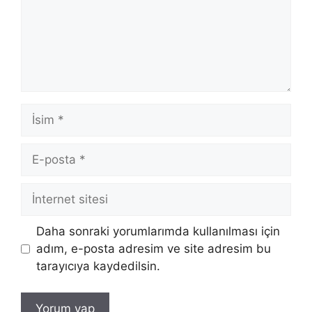
İsim
E-
posta
İnternet
sitesi
Daha sonraki yorumlarımda kullanılması için
adım, e-posta adresim ve site adresim bu
tarayıcıya kaydedilsin.