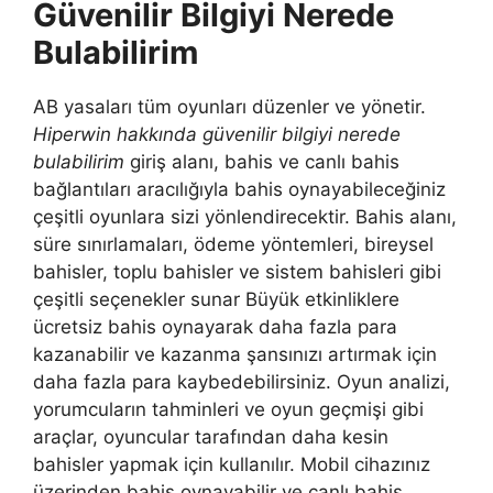
Güvenilir Bilgiyi Nerede
Bulabilirim
AB yasaları tüm oyunları düzenler ve yönetir.
Hiperwin hakkında güvenilir bilgiyi nerede
bulabilirim
giriş alanı, bahis ve canlı bahis
bağlantıları aracılığıyla bahis oynayabileceğiniz
çeşitli oyunlara sizi yönlendirecektir. Bahis alanı,
süre sınırlamaları, ödeme yöntemleri, bireysel
bahisler, toplu bahisler ve sistem bahisleri gibi
çeşitli seçenekler sunar Büyük etkinliklere
ücretsiz bahis oynayarak daha fazla para
kazanabilir ve kazanma şansınızı artırmak için
daha fazla para kaybedebilirsiniz. Oyun analizi,
yorumcuların tahminleri ve oyun geçmişi gibi
araçlar, oyuncular tarafından daha kesin
bahisler yapmak için kullanılır. Mobil cihazınız
üzerinden bahis oynayabilir ve canlı bahis