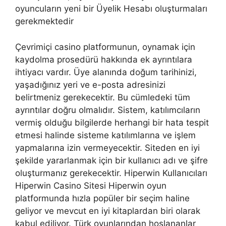
oyuncuların yeni bir Üyelik Hesabı oluşturmaları
gerekmektedir
Çevrimiçi casino platformunun, oynamak için
kaydolma prosedürü hakkında ek ayrıntılara
ihtiyacı vardır. Üye alanında doğum tarihinizi,
yaşadığınız yeri ve e-posta adresinizi
belirtmeniz gerekecektir. Bu cümledeki tüm
ayrıntılar doğru olmalıdır. Sistem, katılımcıların
vermiş olduğu bilgilerde herhangi bir hata tespit
etmesi halinde sisteme katılımlarına ve işlem
yapmalarına izin vermeyecektir. Siteden en iyi
şekilde yararlanmak için bir kullanıcı adı ve şifre
oluşturmanız gerekecektir. Hiperwin Kullanıcıları
Hiperwin Casino Sitesi Hiperwin oyun
platformunda hızla popüler bir seçim haline
geliyor ve mevcut en iyi kitaplardan biri olarak
kabul ediliyor. Türk oyunlarından hoşlananlar