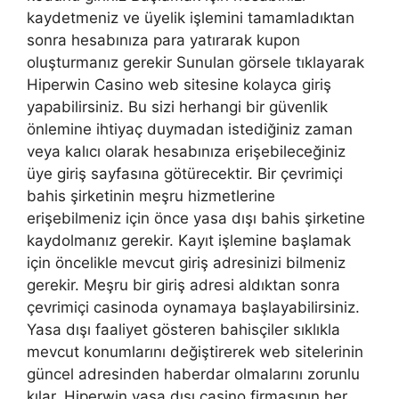
kaydetmeniz ve üyelik işlemini tamamladıktan
sonra hesabınıza para yatırarak kupon
oluşturmanız gerekir Sunulan görsele tıklayarak
Hiperwin Casino web sitesine kolayca giriş
yapabilirsiniz. Bu sizi herhangi bir güvenlik
önlemine ihtiyaç duymadan istediğiniz zaman
veya kalıcı olarak hesabınıza erişebileceğiniz
üye giriş sayfasına götürecektir. Bir çevrimiçi
bahis şirketinin meşru hizmetlerine
erişebilmeniz için önce yasa dışı bahis şirketine
kaydolmanız gerekir. Kayıt işlemine başlamak
için öncelikle mevcut giriş adresinizi bilmeniz
gerekir. Meşru bir giriş adresi aldıktan sonra
çevrimiçi casinoda oynamaya başlayabilirsiniz.
Yasa dışı faaliyet gösteren bahisçiler sıklıkla
mevcut konumlarını değiştirerek web sitelerinin
güncel adresinden haberdar olmalarını zorunlu
kılar. Hiperwin yasa dışı casino firmasının her