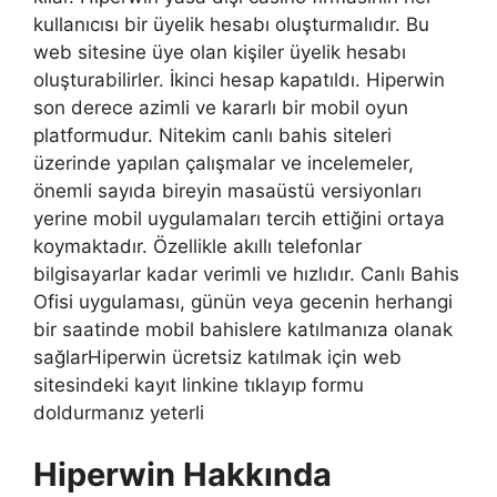
kullanıcısı bir üyelik hesabı oluşturmalıdır. Bu
web sitesine üye olan kişiler üyelik hesabı
oluşturabilirler. İkinci hesap kapatıldı. Hiperwin
son derece azimli ve kararlı bir mobil oyun
platformudur. Nitekim canlı bahis siteleri
üzerinde yapılan çalışmalar ve incelemeler,
önemli sayıda bireyin masaüstü versiyonları
yerine mobil uygulamaları tercih ettiğini ortaya
koymaktadır. Özellikle akıllı telefonlar
bilgisayarlar kadar verimli ve hızlıdır. Canlı Bahis
Ofisi uygulaması, günün veya gecenin herhangi
bir saatinde mobil bahislere katılmanıza olanak
sağlarHiperwin ücretsiz katılmak için web
sitesindeki kayıt linkine tıklayıp formu
doldurmanız yeterli
Hiperwin Hakkında