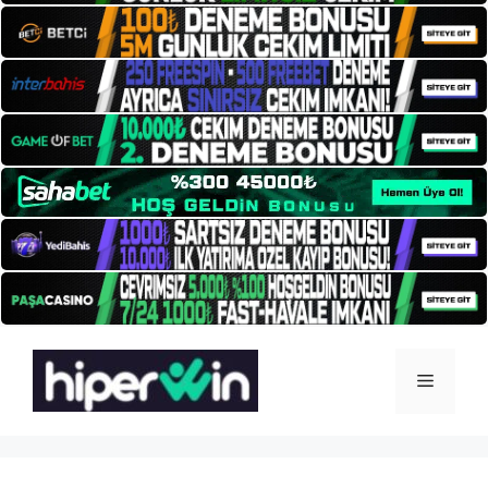
İçeriğe
atla
Menü