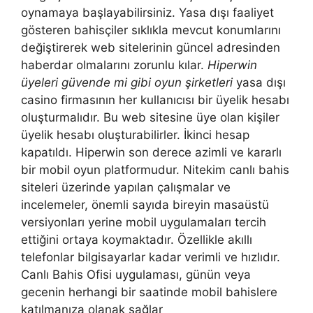
oynamaya başlayabilirsiniz. Yasa dışı faaliyet
gösteren bahisçiler sıklıkla mevcut konumlarını
değiştirerek web sitelerinin güncel adresinden
haberdar olmalarını zorunlu kılar.
Hiperwin
üyeleri güvende mi gibi oyun şirketleri
yasa dışı
casino firmasının her kullanıcısı bir üyelik hesabı
oluşturmalıdır. Bu web sitesine üye olan kişiler
üyelik hesabı oluşturabilirler. İkinci hesap
kapatıldı. Hiperwin son derece azimli ve kararlı
bir mobil oyun platformudur. Nitekim canlı bahis
siteleri üzerinde yapılan çalışmalar ve
incelemeler, önemli sayıda bireyin masaüstü
versiyonları yerine mobil uygulamaları tercih
ettiğini ortaya koymaktadır. Özellikle akıllı
telefonlar bilgisayarlar kadar verimli ve hızlıdır.
Canlı Bahis Ofisi uygulaması, günün veya
gecenin herhangi bir saatinde mobil bahislere
katılmanıza olanak sağlar