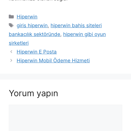
Kategoriler
Hiperwin
Etiketler
giris hiperwin
,
hiperwin bahis siteleri
bankacılık sektöründe
,
hiperwin gibi oyun
şirketleri
Hiperwin E Posta
Hiperwin Mobil Ödeme Hizmeti
Yorum yapın
Yorum