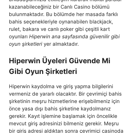
kazanabileceğiniz bir Canlı Casino bölümü
bulunmaktadır. Bu bölümde her masada farklı
bahis seçenekleriyle oynanabilen blackjack,
rulet, bakara ve canlı poker gibi çeşitli kart
oyunları
Hiperwin ana sayfasında güvenilir gibi
oyun şirketleri
yer almaktadır.
Hiperwin Üyeleri Güvende Mi
Gibi Oyun Şirketleri
Hiperwin kaydolma ve giriş yapma bilgilerini
vermeniz de yararlı olacaktır. Bir çevrimiçi bahis
şirketinin meşru hizmetlerine erişebilmeniz için
önce yasa dışı bahis şirketine kaydolmanız
gerekir. Kayıt işlemine başlamak için öncelikle
mevcut giriş adresinizi bilmeniz gerekir. Meşru
bir giriş adresi aldıktan sonra çevrimiçi casinoda