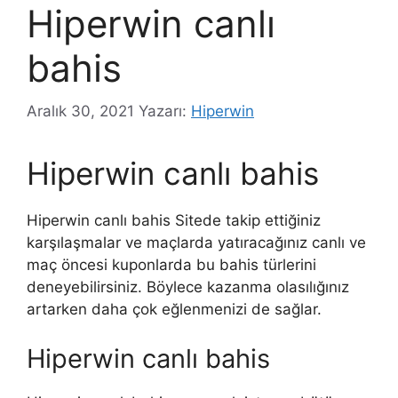
Hiperwin canlı
bahis
Aralık 30, 2021
Yazarı:
Hiperwin
Hiperwin canlı bahis
Hiperwin canlı bahis Sitede takip ettiğiniz
karşılaşmalar ve maçlarda yatıracağınız canlı ve
maç öncesi kuponlarda bu bahis türlerini
deneyebilirsiniz. Böylece kazanma olasılığınız
artarken daha çok eğlenmenizi de sağlar.
Hiperwin canlı bahis