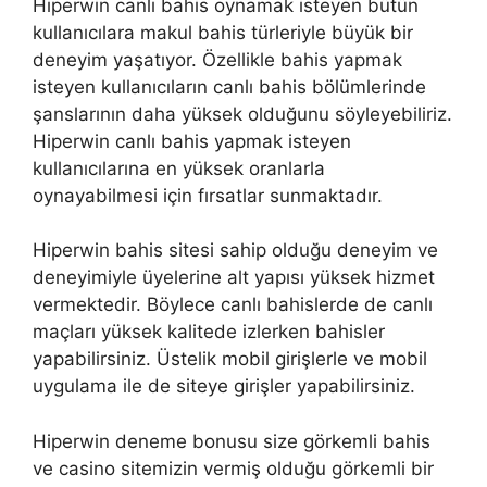
Hiperwin canlı bahis oynamak isteyen bütün
kullanıcılara makul bahis türleriyle büyük bir
deneyim yaşatıyor. Özellikle bahis yapmak
isteyen kullanıcıların canlı bahis bölümlerinde
şanslarının daha yüksek olduğunu söyleyebiliriz.
Hiperwin canlı bahis yapmak isteyen
kullanıcılarına en yüksek oranlarla
oynayabilmesi için fırsatlar sunmaktadır.
Hiperwin bahis sitesi sahip olduğu deneyim ve
deneyimiyle üyelerine alt yapısı yüksek hizmet
vermektedir. Böylece canlı bahislerde de canlı
maçları yüksek kalitede izlerken bahisler
yapabilirsiniz. Üstelik mobil girişlerle ve mobil
uygulama ile de siteye girişler yapabilirsiniz.
Hiperwin deneme bonusu size görkemli bahis
ve casino sitemizin vermiş olduğu görkemli bir