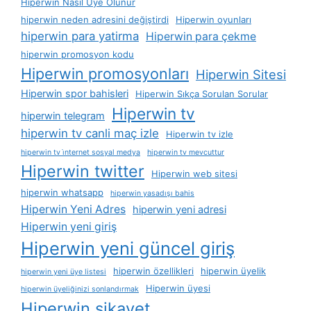
Hiperwin Nasıl Üye Olunur
hiperwin neden adresini değiştirdi
Hiperwin oyunları
hiperwin para yatirma
Hiperwin para çekme
hiperwin promosyon kodu
Hiperwin promosyonları
Hiperwin Sitesi
Hiperwin spor bahisleri
Hiperwin Sıkça Sorulan Sorular
Hiperwin tv
hiperwin telegram
hiperwin tv canli maç izle
Hiperwin tv izle
hiperwin tv i̇nternet sosyal medya
hiperwin tv mevcuttur
Hiperwin twitter
Hiperwin web sitesi
hiperwin whatsapp
hiperwin yasadışı bahis
Hiperwin Yeni Adres
hiperwin yeni adresi
Hiperwin yeni giriş
Hiperwin yeni güncel giriş
hiperwin özellikleri
hiperwin üyelik
hiperwin yeni üye listesi
Hiperwin üyesi
hiperwin üyeliğinizi sonlandırmak
Hiperwin şikayet