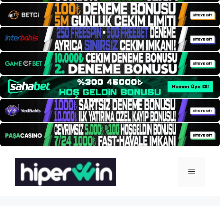
İçeriğe
atla
Menü