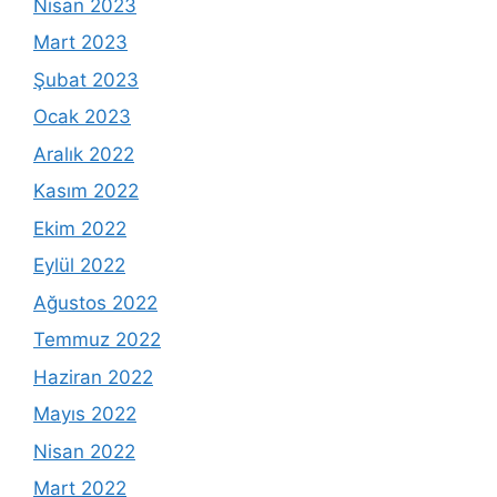
Nisan 2023
Mart 2023
Şubat 2023
Ocak 2023
Aralık 2022
Kasım 2022
Ekim 2022
Eylül 2022
Ağustos 2022
Temmuz 2022
Haziran 2022
Mayıs 2022
Nisan 2022
Mart 2022