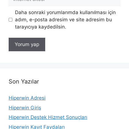
sitesi
Daha sonraki yorumlarımda kullanılması için
adım, e-posta adresim ve site adresim bu
tarayıcıya kaydedilsin.
Son Yazılar
Hiperwin Adresi
Hiperwin Giriş
Hiperwin Destek Hizmet Sonuçları
Hiperwin Kayıt Faydaları