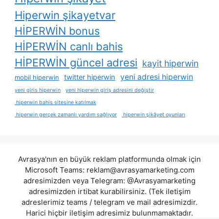
Hiperwin şikayetvar
HİPERWİN bonus
HİPERWİN canlı bahis
HİPERWİN güncel adresi
kayit hiperwin
yeni adresi hiperwin
twitter hiperwin
mobil hiperwin
yeni giris hiperwin
yeni hiperwin giriş adresini değiştir
hiperwin bahis sitesine katılmak
hiperwin gerçek zamanlı yardım sağlıyor
hiperwin şikâyet oyunları
Avrasya'nın en büyük reklam platformunda olmak için
Microsoft Teams:
reklam@avrasyamarketing.com
adresimizden veya Telegram: @Avrasyamarketing
adresimizden irtibat kurabilirsiniz. (Tek iletişim
adreslerimiz teams / telegram ve mail adresimizdir.
Harici hiçbir iletişim adresimiz bulunmamaktadır.