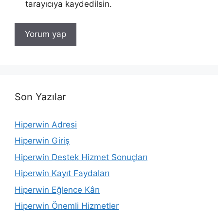
tarayıcıya kaydedilsin.
Son Yazılar
Hiperwin Adresi
Hiperwin Giriş
Hiperwin Destek Hizmet Sonuçları
Hiperwin Kayıt Faydaları
Hiperwin Eğlence Kârı
Hiperwin Önemli Hizmetler