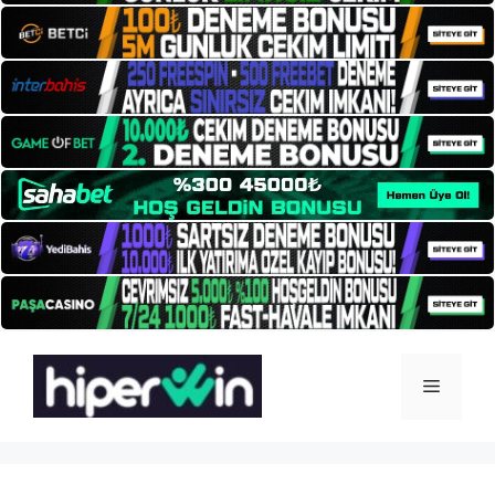
İçeriğe
atla
Menü