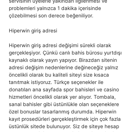
servisinin üyelerle yakından ilgilenmesi ve
problemleri yalnızca 1 dakika içerisinde
çözebilmesi son derece beğeniliyor.
Hiperwin giriş adresi
Hiperwin giriş adresi değişimi sürekli olarak
gerçekleşiyor. Çünkü canlı bahis bürosu yurtdışı
kaynaklı olarak yayın yapıyor. Birazdan sitenin
adresi değişim nedenlerine değineceğiz yalnız
öncelikli olarak bu kaliteli siteyi size kısaca
tanıtmak istiyoruz. Türkçe seçenekler ile
donatılan ana sayfada spor bahisleri ve casino
hizmetleri öncelikli olarak yer alıyor. Tombala,
sanal bahisler gibi üstünlükle olan seçeneklere
özel bonuslar tasarlanmış durumda. Hiperwin
kayıt prosedürleri gerçekleştirmek için çok fazla
üstünlük sitede bulunuyor. Siz de siteye hesap