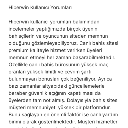
Hiperwin Kullanıcı Yorumları
Hiperwin kullanıcı yorumları bakımından
incelemeler yaptığımızda birçok üyenin
bahisçilerin ve oyuncunun siteden memnun
olduğunu gözlemleyebiliyoruz. Canlı bahis sitesi
premium kaliteyle hizmet verirken üyeleri
memnun etmeyi her zaman başarabilmektedir.
Özellikle canlı bahis bürosunun yüksek maç
oranları yüksek limitli ve çevrim şartı
bulunmayan bonusları çok beğeniliyor. Ayrıca
bazı zamanlar altyapıdaki güncellemelerle
beraber güvenlik açığının kapatılması da
üyelerden tam not almış. Dolayısıyla bahis sitesi
müşteri memnuniyeti yüksek bir platformdur.
Bunu sağlayan en önemli faktör ise canlı yardım
birimi olarak gösterilmektedir. Müşteri hizmetleri