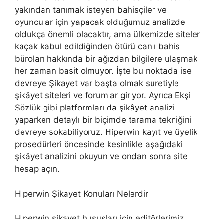
yakından tanımak isteyen bahisçiler ve
oyuncular için yapacak olduğumuz analizde
oldukça önemli olacaktır, ama ülkemizde siteler
kaçak kabul edildiğinden ötürü canlı bahis
büroları hakkında bir ağızdan bilgilere ulaşmak
her zaman basit olmuyor. İşte bu noktada ise
devreye Şikayet var başta olmak suretiyle
şikâyet siteleri ve forumlar giriyor. Ayrıca Ekşi
Sözlük gibi platformları da şikâyet analizi
yaparken detaylı bir biçimde tarama tekniğini
devreye sokabiliyoruz. Hiperwin kayıt ve üyelik
prosedürleri öncesinde kesinlikle aşağıdaki
şikâyet analizini okuyun ve ondan sonra site
hesap açın.
Hiperwin Şikayet Konuları Nelerdir
Hiperwin şikayet hususları için editörlerimiz