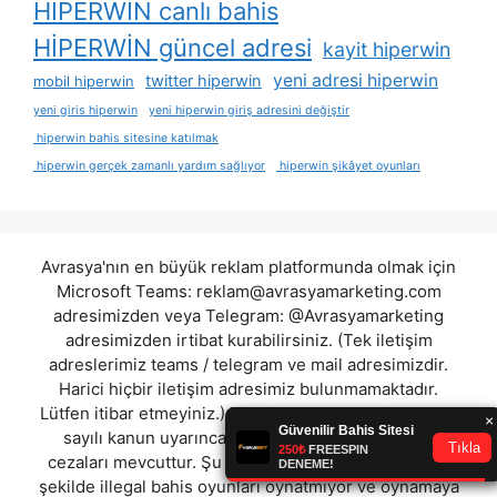
HİPERWİN canlı bahis
HİPERWİN güncel adresi
kayit hiperwin
yeni adresi hiperwin
twitter hiperwin
mobil hiperwin
yeni giris hiperwin
yeni hiperwin giriş adresini değiştir
hiperwin bahis sitesine katılmak
hiperwin gerçek zamanlı yardım sağlıyor
hiperwin şikâyet oyunları
Avrasya'nın en büyük reklam platformunda olmak için
Microsoft Teams:
reklam@avrasyamarketing.com
adresimizden veya Telegram: @Avrasyamarketing
adresimizden irtibat kurabilirsiniz. (Tek iletişim
adreslerimiz teams / telegram ve mail adresimizdir.
Harici hiçbir iletişim adresimiz bulunmamaktadır.
Lütfen itibar etmeyiniz.) Türkiye yasalarına göre 7258
sayılı kanun uyarınca yasa dışı bahis oynamanın
cezaları mevcuttur. Şu an bulunduğunuz site hiç bir
şekilde illegal bahis oyunları oynatmıyor ve oynamaya