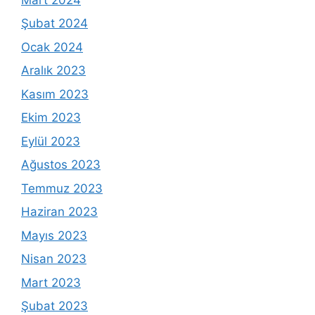
Şubat 2024
Ocak 2024
Aralık 2023
Kasım 2023
Ekim 2023
Eylül 2023
Ağustos 2023
Temmuz 2023
Haziran 2023
Mayıs 2023
Nisan 2023
Mart 2023
Şubat 2023