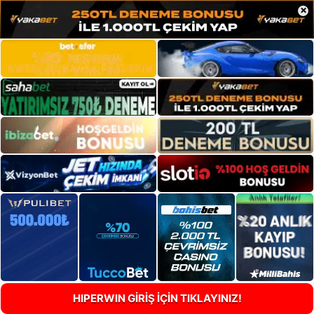
×
HIPERWIN GİRİŞ İÇİN TIKLAYINIZ!