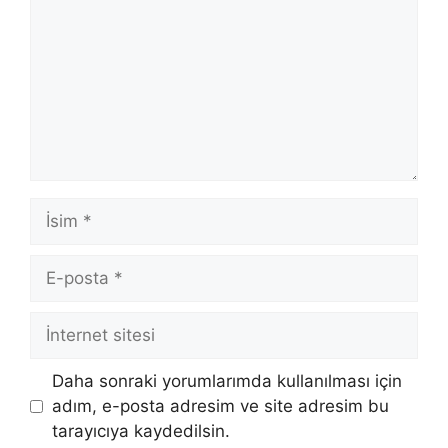
İsim
E-
posta
İnternet
sitesi
Daha sonraki yorumlarımda kullanılması için
adım, e-posta adresim ve site adresim bu
tarayıcıya kaydedilsin.