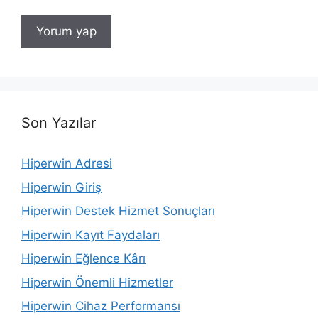
Son Yazılar
Hiperwin Adresi
Hiperwin Giriş
Hiperwin Destek Hizmet Sonuçları
Hiperwin Kayıt Faydaları
Hiperwin Eğlence Kârı
Hiperwin Önemli Hizmetler
Hiperwin Cihaz Performansı