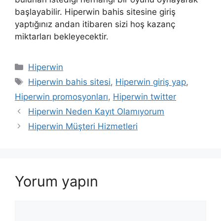
başlayabilir. Hiperwin bahis sitesine giriş
yaptığınız andan itibaren sizi hoş kazanç
miktarları bekleyecektir.
Kategoriler
Hiperwin
Etiketler
Hiperwin bahis sitesi
,
Hiperwin giriş yap
,
Hiperwin promosyonları
,
Hiperwin twitter
Hiperwin Neden Kayıt Olamıyorum
Hiperwin Müşteri Hizmetleri
Yorum yapın
Yorum