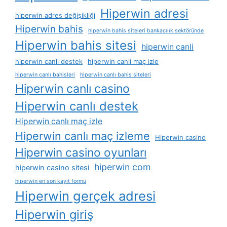
Hiperwin adresi
hiperwin adres değişikliği
Hiperwin bahis
hiperwin bahis siteleri bankacılık sektöründe
Hiperwin bahis sitesi
hiperwin canli
hiperwin canli destek
hiperwin canli maç izle
hiperwin canlı bahisleri
hiperwin canlı bahis siteleri
Hiperwin canlı casino
Hiperwin canlı destek
Hiperwin canlı maç izle
Hiperwin canlı maç izleme
Hiperwin casino
Hiperwin casino oyunları
hiperwin com
hiperwin casino sitesi
hiperwin en son kayıt formu
Hiperwin gerçek adresi
Hiperwin giriş