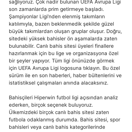
sağlıyoruz. Çok nadir bulunan UEFA Avrupa Ligi
son zamanlarda prim getirmeye başladı.
Şampiyonlar Ligi’nden elenmiş takımların
katılımıyla, bazen beklenmedik şekilde güzel
büyük takımlardan oluşan gruplar oluşur. Doğru,
sitedeki yüksek bahisler ön aşamalarda zaten
bulunabilir. Canlı bahis sitesi üyeleri finallere
hazırlanmak için bu lige ve organizasyona özel
bir şeyler yapıyor. Tüm ligi önünüzde görmek
için UEFA Avrupa Ligi logosuna tıklayın. Bu özel
sürüm ile en son haberleri, haber bültenlerini ve
istatistiksel çalışmaları anında alacaksınız.
Bahisçileri Hiperwin futbol ligi açısından analiz
ederken, birçok seçenek buluyoruz.
Ülkemizdeki birçok canlı bahis sitesi zaten
futbola odaklanmış durumda. Bahis sitesi, spor
bahisleri veya canlı bahis kategorilerinde