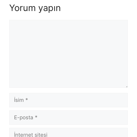
Yorum yapın
Yorum
İsim
E-
posta
İnternet