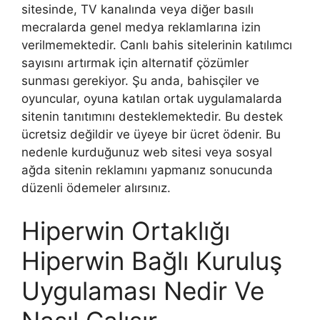
sitesinde, TV kanalında veya diğer basılı
mecralarda genel medya reklamlarına izin
verilmemektedir. Canlı bahis sitelerinin katılımcı
sayısını artırmak için alternatif çözümler
sunması gerekiyor. Şu anda, bahisçiler ve
oyuncular, oyuna katılan ortak uygulamalarda
sitenin tanıtımını desteklemektedir. Bu destek
ücretsiz değildir ve üyeye bir ücret ödenir. Bu
nedenle kurduğunuz web sitesi veya sosyal
ağda sitenin reklamını yapmanız sonucunda
düzenli ödemeler alırsınız.
Hiperwin Ortaklığı
Hiperwin Bağlı Kuruluş
Uygulaması Nedir Ve