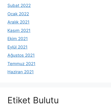
Şubat 2022
Ocak 2022
Aralık 2021
Kasım 2021
Ekim 2021
Eylül 2021
Ağustos 2021
Temmuz 2021
Haziran 2021
Etiket Bulutu