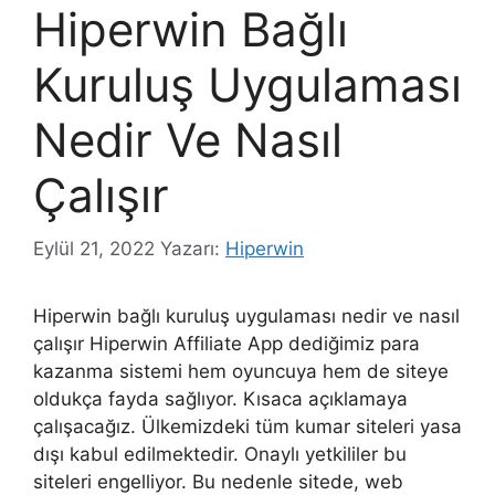
Hiperwin Bağlı
Kuruluş Uygulaması
Nedir Ve Nasıl
Çalışır
Eylül 21, 2022
Yazarı:
Hiperwin
Hiperwin bağlı kuruluş uygulaması nedir ve nasıl
çalışır Hiperwin Affiliate App dediğimiz para
kazanma sistemi hem oyuncuya hem de siteye
oldukça fayda sağlıyor. Kısaca açıklamaya
çalışacağız. Ülkemizdeki tüm kumar siteleri yasa
dışı kabul edilmektedir. Onaylı yetkililer bu
siteleri engelliyor. Bu nedenle sitede, web