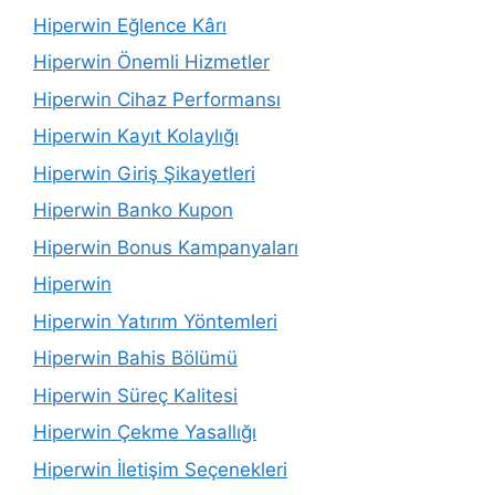
Hiperwin Eğlence Kârı
Hiperwin Önemli Hizmetler
Hiperwin Cihaz Performansı
Hiperwin Kayıt Kolaylığı
Hiperwin Giriş Şikayetleri
Hiperwin Banko Kupon
Hiperwin Bonus Kampanyaları
Hiperwin
Hiperwin Yatırım Yöntemleri
Hiperwin Bahis Bölümü
Hiperwin Süreç Kalitesi
Hiperwin Çekme Yasallığı
Hiperwin İletişim Seçenekleri