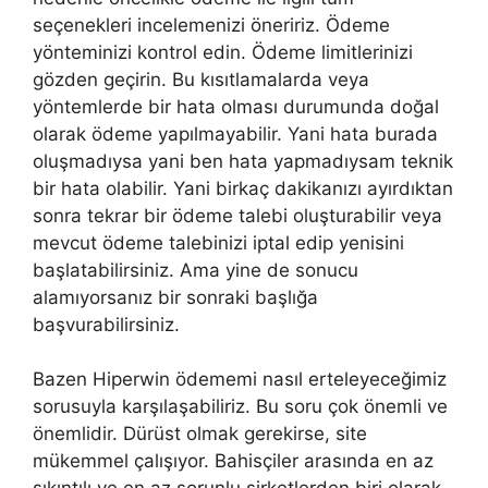
seçenekleri incelemenizi öneririz. Ödeme
yönteminizi kontrol edin. Ödeme limitlerinizi
gözden geçirin. Bu kısıtlamalarda veya
yöntemlerde bir hata olması durumunda doğal
olarak ödeme yapılmayabilir. Yani hata burada
oluşmadıysa yani ben hata yapmadıysam teknik
bir hata olabilir. Yani birkaç dakikanızı ayırdıktan
sonra tekrar bir ödeme talebi oluşturabilir veya
mevcut ödeme talebinizi iptal edip yenisini
başlatabilirsiniz. Ama yine de sonucu
alamıyorsanız bir sonraki başlığa
başvurabilirsiniz.
Bazen Hiperwin ödememi nasıl erteleyeceğimiz
sorusuyla karşılaşabiliriz. Bu soru çok önemli ve
önemlidir. Dürüst olmak gerekirse, site
mükemmel çalışıyor. Bahisçiler arasında en az